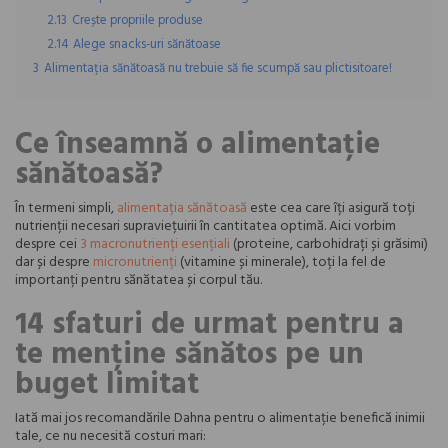
2.13
Crește propriile produse
2.14
Alege snacks-uri sănătoase
3
Alimentația sănătoasă nu trebuie să fie scumpă sau plictisitoare!
Ce înseamnă o alimentație
sănătoasă?
În termeni simpli,
alimentația sănătoasă
este cea care îți asigură toți
nutrienții necesari supraviețuirii în cantitatea optimă. Aici vorbim
despre cei
3 macronutrienți esențiali
(proteine, carbohidrați și grăsimi)
dar și despre
micronutrienți
(vitamine și minerale), toți la fel de
importanți pentru sănătatea și corpul tău.
14 sfaturi de urmat pentru a
te menține sănătos pe un
buget limitat
Iată mai jos recomandările Dahna pentru o alimentație benefică inimii
tale, ce nu necesită costuri mari: