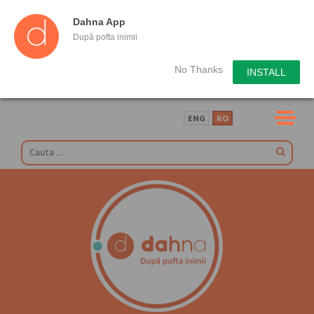
Dahna App
După pofta inimii
No Thanks
INSTALL
ENG
RO