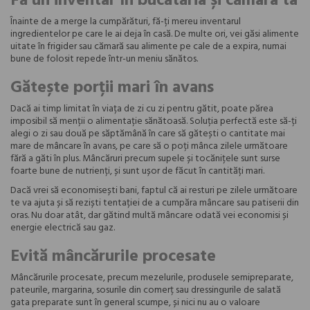
Fă un inventar în bucătăria și cămara ta
Înainte de a merge la cumpărături, fă-ți mereu inventarul
ingredientelor pe care le ai deja în casă. De multe ori, vei găsi alimente
uitate în frigider sau cămară sau alimente pe cale de a expira, numai
bune de folosit repede într-un meniu sănătos.
Gătește porții mari în avans
Dacă ai timp limitat în viața de zi cu zi pentru gătit, poate părea
imposibil să menții o alimentație sănătoasă. Soluția perfectă este să-ți
alegi o zi sau două pe săptămână în care să gătești o cantitate mai
mare de mâncare în avans, pe care să o poți mânca zilele următoare
fără a găti în plus. Mâncăruri precum supele și tocănițele sunt surse
foarte bune de nutrienți, și sunt ușor de făcut în cantități mari.
Dacă vrei să economisești bani, faptul că ai resturi pe zilele următoare
te va ajuta și să reziști tentației de a cumpăra mâncare sau patiserii din
oras. Nu doar atât, dar gătind multă mâncare odată vei economisi și
energie electrică sau gaz.
Evită mâncărurile procesate
Mâncărurile procesate, precum mezelurile, produsele semipreparate,
pateurile, margarina, sosurile din comerț sau dressingurile de salată
gata preparate sunt în general scumpe, și nici nu au o valoare