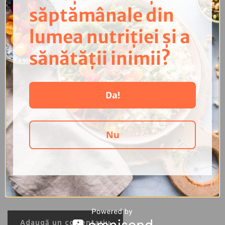
săptămânale din
Lasă un comentariu
lumea nutriției și a
sănătății inimii?
Da!
Nu
Adaugă un comentariu