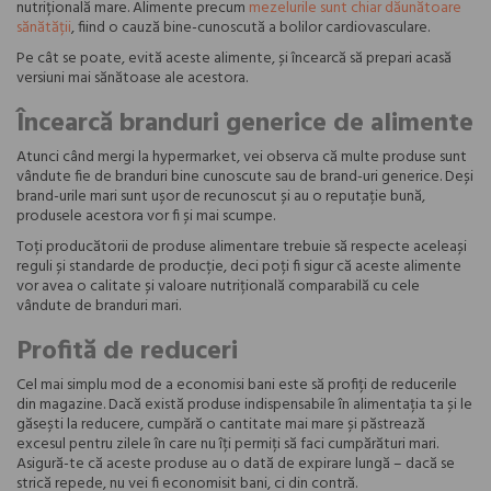
nutrițională mare. Alimente precum
mezelurile sunt chiar dăunătoare
sănătății
, fiind o cauză bine-cunoscută a bolilor cardiovasculare.
Pe cât se poate, evită aceste alimente, și încearcă să prepari acasă
versiuni mai sănătoase ale acestora.
Încearcă branduri generice de alimente
Atunci când mergi la hypermarket, vei observa că multe produse sunt
vândute fie de branduri bine cunoscute sau de brand-uri generice. Deși
brand-urile mari sunt ușor de recunoscut și au o reputație bună,
produsele acestora vor fi și mai scumpe.
Toți producătorii de produse alimentare trebuie să respecte aceleași
reguli și standarde de producție, deci poți fi sigur că aceste alimente
vor avea o calitate și valoare nutrițională comparabilă cu cele
vândute de branduri mari.
Profită de reduceri
Cel mai simplu mod de a economisi bani este să profiți de reducerile
din magazine. Dacă există produse indispensabile în alimentația ta și le
găsești la reducere, cumpără o cantitate mai mare și păstrează
excesul pentru zilele în care nu îți permiți să faci cumpărături mari.
Asigură-te că aceste produse au o dată de expirare lungă – dacă se
strică repede, nu vei fi economisit bani, ci din contră.