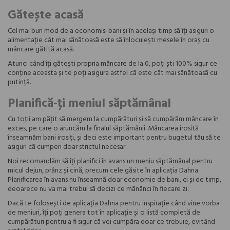
Gătește acasă
Cel mai bun mod de a economisi bani și în același timp să îți asiguri o
alimentație cât mai sănătoasă este să înlocuiești mesele în oraș cu
mâncare gătită acasă.
Atunci când îți gătești propria mâncare de la 0, poți ști 100% sigur ce
conține aceasta și te poți asigura astfel că este cât mai sănătoasă cu
putință.
Planifică-ți meniul săptămânal
Cu toții am pățit să mergem la cumpărături și să cumpărăm mâncare în
exces, pe care o aruncăm la finalul săptămânii. Mâncarea irosită
înseamnăm bani irosiți, și deci este important pentru bugetul tău să te
asiguri că cumperi doar strictul necesar.
Noi recomandăm să îți planifici în avans un meniu săptămânal pentru
micul dejun, prânz și cină, precum cele găsite în aplicația Dahna.
Planificarea în avans nu înseamnă doar economie de bani, ci și de timp,
deoarece nu va mai trebui să decizi ce mănânci în fiecare zi.
Dacă te folosești de aplicația Dahna pentru inspirație când vine vorba
de meniuri, îți poți genera tot în aplicație și o listă completă de
cumpărături pentru a fi sigur că vei cumpăra doar ce trebuie, evitând