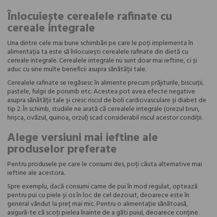
Înlocuiește cerealele rafinate cu
cereale integrale
Una dintre cele mai bune schimbări pe care le poți implementa în
alimentația ta este să înlocuiești cerealele rafinate din dietă cu
cereale integrale. Cerealele integrale nu sunt doar mai ieftine, ci și
aduc cu sine multe beneficii asupra sănătății tale.
Cerealele rafinate se regăsesc în alimente precum prăjiturile, biscuiții,
pastele, fulgii de porumb etc. Acestea pot avea efecte negative
asupra sănătății tale și cresc riscul de boli cardiovasculare și diabet de
tip 2. În schimb, studiile ne arată că cerealele integrale (orezul brun,
hrișca, ovăzul, quinoa, orzul) scad considerabil riscul acestor condiții.
Alege versiuni mai ieftine ale
produselor preferate
Pentru produsele pe care le consumi des, poți căuta alternative mai
ieftine ale acestora.
Spre exemplu, dacă consumi carne de pui în mod regulat, optează
pentru pui cu piele și os în loc de cel dezosat, deoarece este în
general vândut la preț mai mic. Pentru o alimentație sănătoasă,
asigură-te că scoți pielea înainte de a găti puiul, deoarece conține