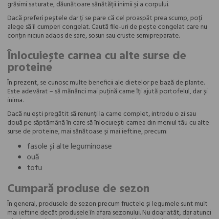
grăsimi saturate, dăunătoare sănătății inimii și a corpului.
Dacă preferi peștele dar ți se pare că cel proaspăt prea scump, poți
alege să îl cumperi congelat. Caută file-uri de pește congelat care nu
conțin niciun adaos de sare, sosuri sau cruste semipreparate.
Înlocuiește carnea cu alte surse de
proteine
În prezent, se cunosc multe beneficii ale dietelor pe bază de plante.
Este adevărat – să mănânci mai puțină carne îți ajută portofelul, dar și
inima.
Dacă nu ești pregătit să renunți la carne complet, introdu o zi sau
două pe săptămână în care să înlocuiești carnea din meniul tău cu alte
surse de proteine, mai sănătoase și mai ieftine, precum:
fasole și alte leguminoase
ouă
tofu
Cumpară produse de sezon
În general, produsele de sezon precum fructele și legumele sunt mult
mai ieftine decât produsele în afara sezonului. Nu doar atât, dar atunci