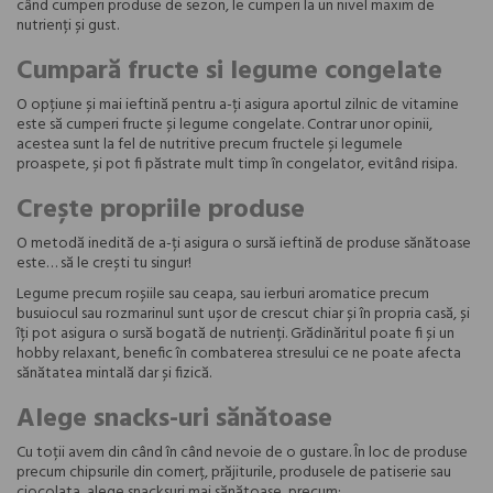
când cumperi produse de sezon, le cumperi la un nivel maxim de
nutrienți și gust.
Cumpară fructe si legume congelate
O opțiune și mai ieftină pentru a-ți asigura aportul zilnic de vitamine
este să cumperi fructe și legume congelate. Contrar unor opinii,
acestea sunt la fel de nutritive precum fructele și legumele
proaspete, și pot fi păstrate mult timp în congelator, evitând risipa.
Crește propriile produse
O metodă inedită de a-ți asigura o sursă ieftină de produse sănătoase
este… să le crești tu singur!
Legume precum roșiile sau ceapa, sau ierburi aromatice precum
busuiocul sau rozmarinul sunt ușor de crescut chiar și în propria casă, și
îți pot asigura o sursă bogată de nutrienți. Grădinăritul poate fi și un
hobby relaxant, benefic în combaterea stresului ce ne poate afecta
sănătatea mintală dar și fizică.
Alege snacks-uri sănătoase
Cu toții avem din când în când nevoie de o gustare. În loc de produse
precum chipsurile din comerț, prăjiturile, produsele de patiserie sau
ciocolata, alege snacksuri mai sănătoase, precum: