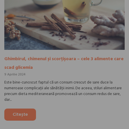
Ghimbirul, chimenul și scorțișoara – cele 3 alimente care
scad glicemia
9 Aprilie 2024
Este bine-cunoscut faptul că un consum crescut de sare duce la
numeroase complicații ale sănătății inimii. De aceea, stiluri alimentare
precum dieta mediteraneană promovează un consum redus de sare,
dar...
Citește