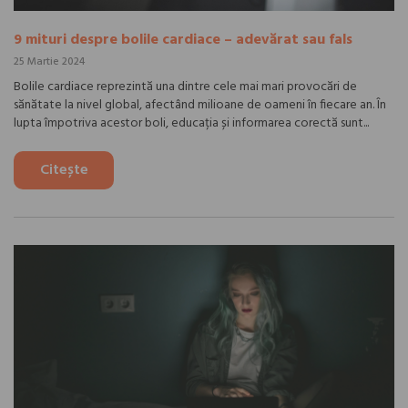
9 mituri despre bolile cardiace – adevărat sau fals
25 Martie 2024
Bolile cardiace reprezintă una dintre cele mai mari provocări de
sănătate la nivel global, afectând milioane de oameni în fiecare an. În
lupta împotriva acestor boli, educația și informarea corectă sunt...
Citește