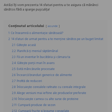
Astăzi îți vom prezenta 14 sfaturi pentru a te asigura că mănânci
sănătos fără a sparge pușculița!
Conținutul articolului
ascunde
1
Ce înseamnă o alimentație sănătoasă?
2
14 sfaturi de urmat pentru a te menține sănătos pe un buget limitat
2.1
Gătește acasă
2.2
Planifică-ți meniul săptămânal
2.3
Fă un inventar în bucătăria și cămara ta
2.4
Gătește porții mari în avans
2.5
Evită mâncărurile procesate
2.6
Încearcă branduri generice de alimente
2.7
Profită de reduceri
2.8
Înlocuiește cerealele rafinate cu cereale integrale
2.9
Alege versiuni mai ieftine ale produselor preferate
2.10
Înlocuiește carnea cu alte surse de proteine
2.11
Cumpară produse de sezon
2.12
Cumpară fructe si legume congelate