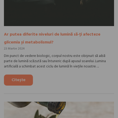
Ar putea diferite niveluri de lumină să-ți afecteze
glicemia și metabolismul?
23 Martie 2024
Din punct de vedere biologic, corpul nostru este obișnuit să aibă
parte de lumină scăzută sau întuneric după apusul soarelui. Lumina
artificială a schimbat acest ciclu de lumină în viețile noastre. ...
Citește