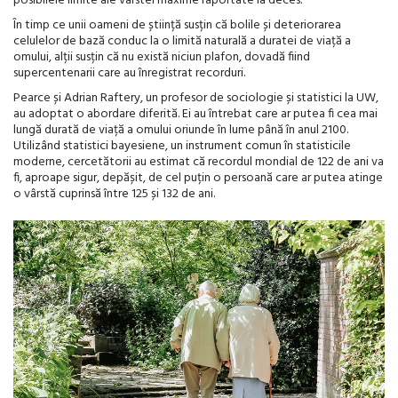
posibilele limite ale vârstei maxime raportate la deces.
În timp ce unii oameni de știință susțin că bolile și deteriorarea
celulelor de bază conduc la o limită naturală a duratei de viață a
omului, alții susțin că nu există niciun plafon, dovadă fiind
supercentenarii care au înregistrat recorduri.
Pearce și Adrian Raftery, un profesor de sociologie și statistici la UW,
au adoptat o abordare diferită. Ei au întrebat care ar putea fi cea mai
lungă durată de viață a omului oriunde în lume până în anul 2100.
Utilizând statistici bayesiene, un instrument comun în statisticile
moderne, cercetătorii au estimat că recordul mondial de 122 de ani va
fi, aproape sigur, depășit, de cel puțin o persoană care ar putea atinge
o vârstă cuprinsă între 125 și 132 de ani.