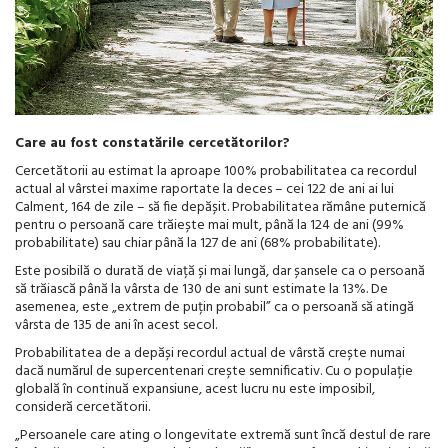
Care au fost constatările cercetătorilor?
Cercetătorii au estimat la aproape 100% probabilitatea ca recordul
actual al vârstei maxime raportate la deces – cei 122 de ani ai lui
Calment, 164 de zile – să fie depășit. Probabilitatea rămâne puternică
pentru o persoană care trăiește mai mult, până la 124 de ani (99%
probabilitate) sau chiar până la 127 de ani (68% probabilitate).
Este posibilă o durată de viață și mai lungă, dar șansele ca o persoană
să trăiască până la vârsta de 130 de ani sunt estimate la 13%. De
asemenea, este „extrem de puțin probabil” ca o persoană să atingă
vârsta de 135 de ani în acest secol.
Probabilitatea de a depăși recordul actual de vârstă crește numai
dacă numărul de supercentenari crește semnificativ. Cu o populație
globală în continuă expansiune, acest lucru nu este imposibil,
consideră cercetătorii.
„Persoanele care ating o longevitate extremă sunt încă destul de rare