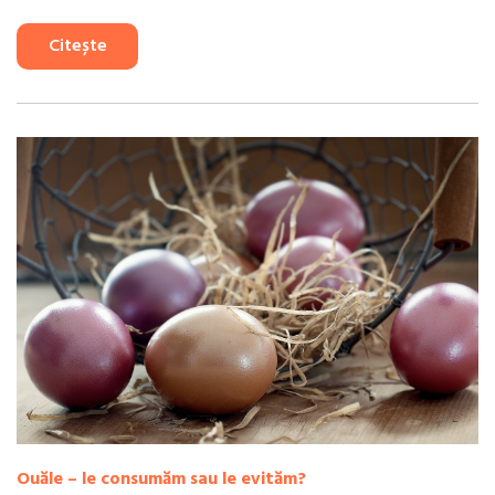
Citește
Ouăle – le consumăm sau le evităm?