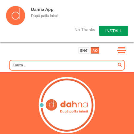
Dahna App
După pofta inimii
No Thanks
INSTALL
ENG
RO