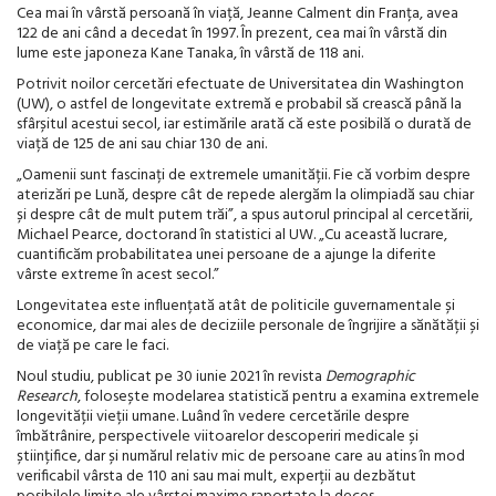
Cea mai în vârstă persoană în viață, Jeanne Calment din Franța, avea
122 de ani când a decedat în 1997. În prezent, cea mai în vârstă din
lume este japoneza Kane Tanaka, în vârstă de 118 ani.
Potrivit noilor cercetări efectuate de Universitatea din Washington
(UW), o astfel de longevitate extremă e probabil să crească până la
sfârșitul acestui secol, iar estimările arată că este posibilă o durată de
viață de 125 de ani sau chiar 130 de ani.
„Oamenii sunt fascinați de extremele umanității. Fie că vorbim despre
aterizări pe Lună, despre cât de repede alergăm la olimpiadă sau chiar
și despre cât de mult putem trăi”, a spus autorul principal al cercetării,
Michael Pearce, doctorand în statistici al UW. „Cu această lucrare,
cuantificăm probabilitatea unei persoane de a ajunge la diferite
vârste extreme în acest secol.”
Longevitatea este influențată atât de politicile guvernamentale și
economice, dar mai ales de deciziile personale de îngrijire a sănătății și
de viață pe care le faci.
Noul studiu, publicat pe 30 iunie 2021 în revista
Demographic
Research
, folosește modelarea statistică pentru a examina extremele
longevității vieții umane. Luând în vedere cercetările despre
îmbătrânire, perspectivele viitoarelor descoperiri medicale și
științifice, dar și numărul relativ mic de persoane care au atins în mod
verificabil vârsta de 110 ani sau mai mult, experții au dezbătut