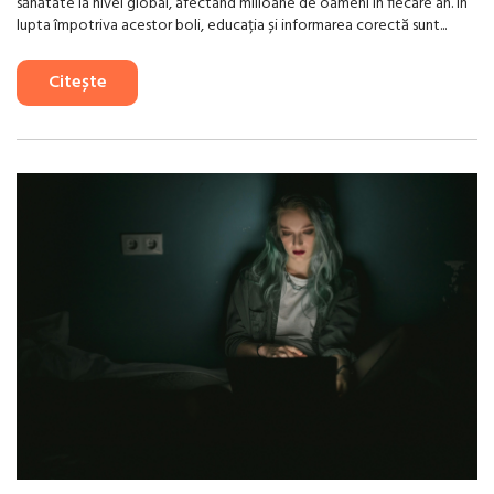
sănătate la nivel global, afectând milioane de oameni în fiecare an. În
lupta împotriva acestor boli, educația și informarea corectă sunt...
Citește