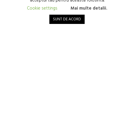
acceptul tau pentru aceasta folosinta.
Cookie settings
Mai multe detalii.
SUNT DE ACORD
Depresia și diabetul de tip 2 sunt mai strâns legate
decât pare!
5 Martie 2024
În ultimele decenii, cercetările au evidențiat o legătură strânsă între
depresie și diabetul de tip 2, sugerând că persoanele ce suferă de
diabet de tip 2 prezintă un risc crescut de...
Citește
vezi toate articolele