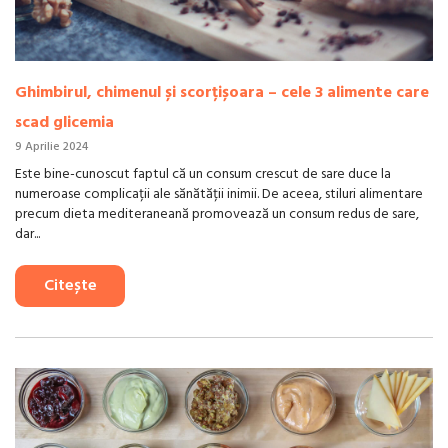
Ghimbirul, chimenul și scorțișoara – cele 3 alimente care
scad glicemia
9 Aprilie 2024
Este bine-cunoscut faptul că un consum crescut de sare duce la
numeroase complicații ale sănătății inimii. De aceea, stiluri alimentare
precum dieta mediteraneană promovează un consum redus de sare,
dar...
Citește