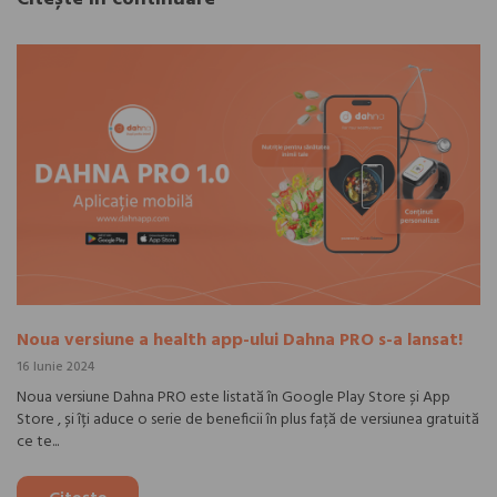
Noua versiune a health app-ului Dahna PRO s-a lansat!
16 Iunie 2024
Noua versiune Dahna PRO este listată în Google Play Store și App
Store , și îți aduce o serie de beneficii în plus față de versiunea gratuită
ce te...