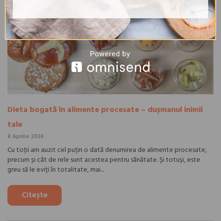
Dieta bogată în alimente procesate – dușmanul inimii
tale
8 Aprilie 2024
Cu toții am auzit cel puțin o dată denumirea de alimente procesate,
precum și cât de rele sunt acestea pentru sănătate. Și totuși, este
greu să le eviți în totalitate, mai...
Citește