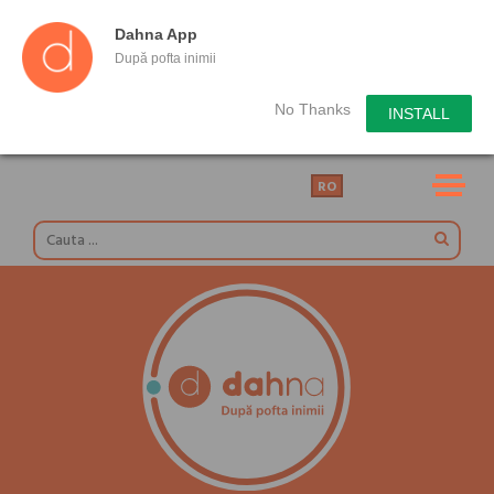
Dahna App
După pofta inimii
No Thanks
INSTALL
RO