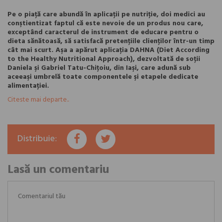
Pe o piaţă care abundă în aplicaţii pe nutriţie, doi medici au
conştientizat faptul că este nevoie de un produs nou care,
exceptând caracterul de instrument de educare pentru o
dieta sănătoasă, să satisfacă pretenţiile clienţilor într-un timp
cât mai scurt. Aşa a apărut aplicaţia DAHNA (Diet According
to the Healthy Nutritional Approach), dezvoltată de soţii
Daniela şi Gabriel Tatu-Chiţoiu, din Iaşi, care adună sub
aceeaşi umbrelă toate componentele şi etapele dedicate
alimentaţiei.
Citeste mai departe..
Distribuie:
Lasă un comentariu