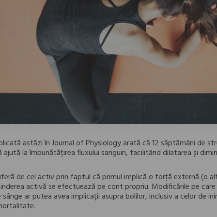
licată astăzi în Journal of Physiology arată că 12 săptămâni de st
jută la îmbunătățirea fluxului sanguin, facilitând dilatarea și diminu
iferă de cel activ prin faptul că primul implică o forță externă (o a
ntinderea activă se efectuează pe cont propriu. Modificările pe care 
 sânge ar putea avea implicații asupra bolilor, inclusiv a celor de in
ortalitate.