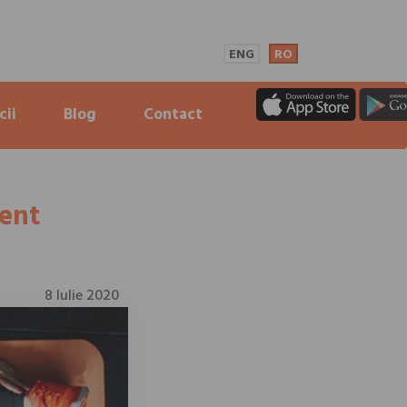
ENG
RO
cii
Blog
Contact
ient
8 Iulie 2020