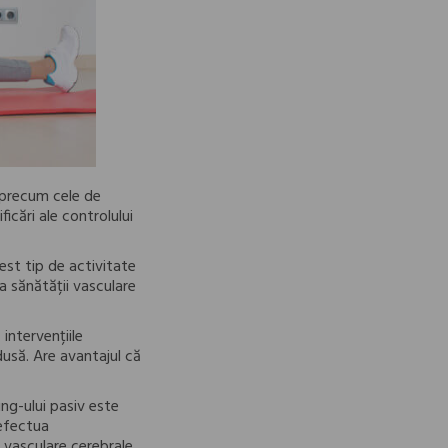
 precum cele de
icări ale controlului
cest tip de activitate
 sănătății vasculare
 intervențiile
dusă. Are avantajul că
ing-ului pasiv este
 efectua
 vasculare cerebrale