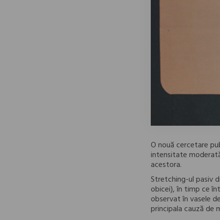
O nouă cercetare pub
intensitate moderată a
acestora.
Stretching-ul pasiv d
obicei), în timp ce î
observat în vasele de
principala cauză de m