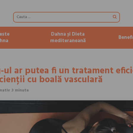
este
Dahna și Dieta
Benefi
hna
mediteraneană
-ul ar putea fi un tratament efic
ienții cu boală vasculară
mativ 3 minute