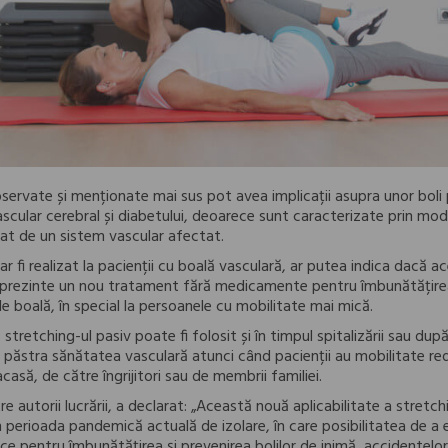
servate și menționate mai sus pot avea implicații asupra unor boli
ascular cerebral și diabetului, deoarece sunt caracterizate prin modif
zat de un sistem vascular afectat.
ar fi realizat la pacienții cu boală vasculară, ar putea indica dacă a
eprezinte un nou tratament fără medicamente pentru îmbunătățirea
 de boală, în special la persoanele cu mobilitate mai mică.
tretching-ul pasiv poate fi folosit și în timpul spitalizării sau după
a păstra sănătatea vasculară atunci când pacienții au mobilitate re
casă, de către îngrijitori sau de membrii familiei.
re autorii lucrării, a declarat: „Această nouă aplicabilitate a stretch
în perioada pandemică actuală de izolare, în care posibilitatea de a
e pentru îmbunătățirea și prevenirea bolilor de inimă, accidentelor