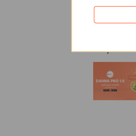
Adaugă un co
Citește în co