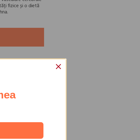
ți fizice și o dietă
hna.
mea