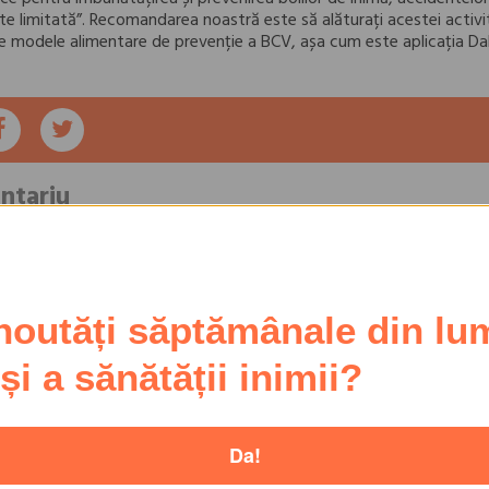
ste limitată”. Recomandarea noastră este să alăturați acestei activită
pe modele alimentare de prevenție a BCV, așa cum este aplicația Da
ntariu
noutăți săptămânale din lu
 și a sănătății inimii?
Da!