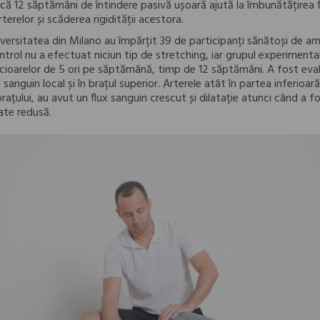
 că 12 săptămâni de întindere pasivă ușoară ajută la îmbunătățirea f
rterelor și scăderea rigidității acestora.
iversitatea din Milano au împărțit 39 de participanți sănătoși de a
ntrol nu a efectuat niciun tip de stretching, iar grupul experimenta
icioarelor de 5 ori pe săptămână, timp de 12 săptămâni. A fost evalu
sanguin local și în brațul superior. Arterele atât în ​​partea inferioară 
rațului, au avut un flux sanguin crescut și dilatație atunci când a f
ate redusă.