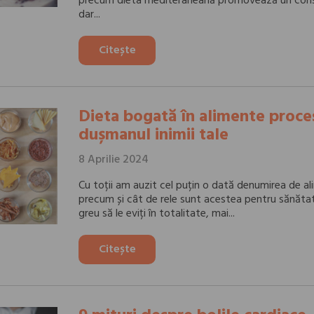
precum dieta mediteraneană promovează un cons
dar...
Citește
Dieta bogată în alimente proce
dușmanul inimii tale
8 Aprilie 2024
Cu toții am auzit cel puțin o dată denumirea de a
precum și cât de rele sunt acestea pentru sănătate
greu să le eviți în totalitate, mai...
Citește