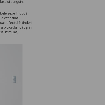
luxului sanguin,
mbele sexe în două
l a efectuat
at efectul întinderii
a piciorului, cât și în
ost stimulat,