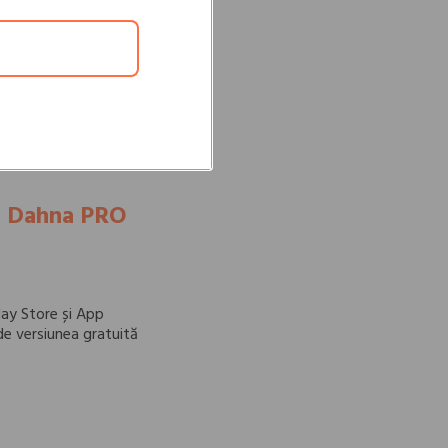
ui Dahna PRO
lay Store și App
ă de versiunea gratuită