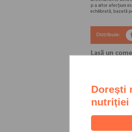
și a altor afecțiuni e
echilibrată, bazată 
Distribuie:
Lasă un come
Dorești 
nutriției