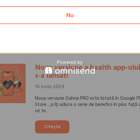
mentariu
Nu
ntinuare
Noua versiune a health app-ul
s-a lansat!
16 Iunie 2024
Noua versiune Dahna PRO este listată în Google P
Store , și îți aduce o serie de beneficii în plus faț
ce te...
Citește