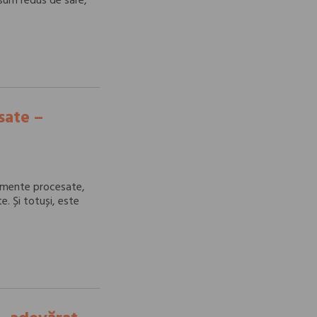
um redus de sare,
sate –
limente procesate,
. Și totuși, este