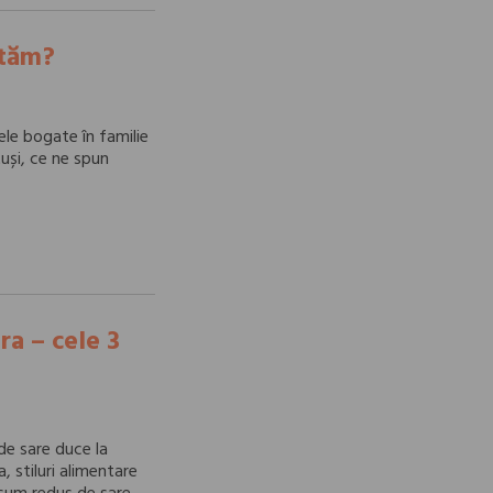
ităm?
ele bogate în familie
tuși, ce ne spun
ra – cele 3
de sare duce la
, stiluri alimentare