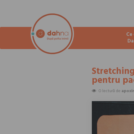
Ce 
Da
Stretching
pentru pac
O lectură de
apoxi