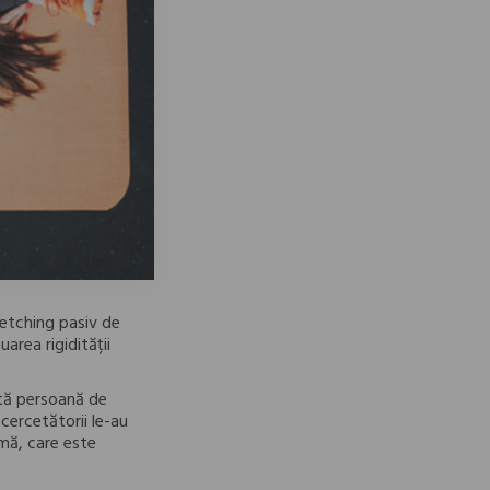
retching pasiv de
area rigidității
ltă persoană de
cercetătorii le-au
imă, care este