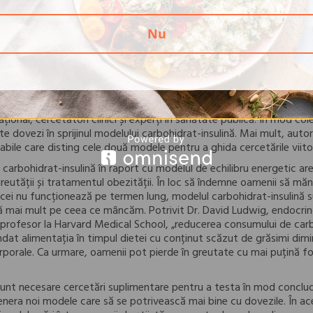
rați foarte procesați, organismul crește secreția de insulină și su
ău, acest lucru indică celulelor adipoase să stocheze mai multe calo
entru a alimenta mușchii și alte țesuturi active din punct de vedere m
Nu
 nu primește suficientă energie, ceea ce, la rândul său, duce la se
ate încetini în încercarea organismului de a conserva combustibilul
 chiar dacă continuăm să obținem exces de grăsime.
lui carbohidrat-insulină datează de la începutul anilor 1900,
American
ai cuprinzătoare formulare a acestuia, scrisă de o echipă de 17 oa
ațional, cercetători clinici și experți în sănătate publică. În mod co
 dovezi în sprijinul modelului carbohidrat-insulină. Mai mult, autori
abile care disting cele două modele pentru a ghida cercetările viito
arbohidrat-insulină în raport cu modelul de echilibru energetic are 
eutății și tratamentul obezității. În loc să îndemne oamenii să mă
icei nu funcționează pe termen lung, modelul carbohidrat-insulină s
 mai mult pe ceea ce mâncăm. Potrivit Dr. David Ludwig, endocrin
i profesor la Harvard Medical School, „reducerea consumului de carb
undat alimentația în timpul dietei cu conținut scăzut de grăsimi dim
orporale. Ca urmare, oamenii pot pierde în greutate cu mai puțină f
sunt necesare cercetări suplimentare pentru a testa în mod concl
enera noi modele care să se potrivească mai bine cu dovezile. În ace