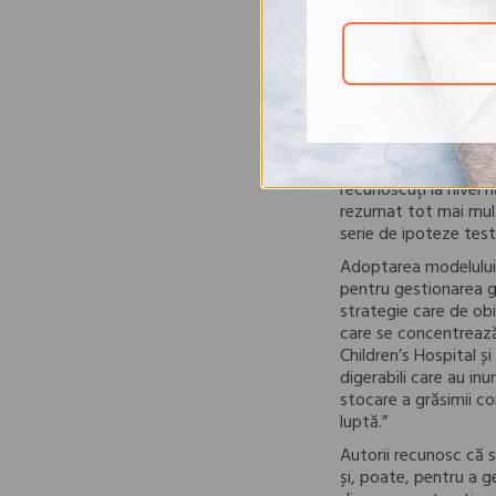
Când mâncăm carbohid
glucagon. La rândul s
calorii disponibile p
percepe că organismul
plus, metabolismul po
rămânem înfometați,
Deși originile modelu
Nutrition
oferă cea m
recunoscuți la nivel n
rezumat tot mai multe
serie de ipoteze test
Adoptarea modelului c
pentru gestionarea gr
strategie care de ob
care se concentrează
Children’s Hospital ș
digerabili care au in
stocare a grăsimii c
luptă.”
Autorii recunosc că 
și, poate, pentru a g