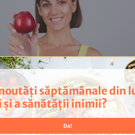
 noutăți săptămânale din 
i și a sănătății inimii?
Da!