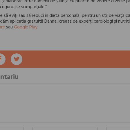
i „colaborări între oamenii de știință cu puncte de vedere diverse p
i riguroase și imparțiale.”
te să eviți sau să reduci în dieta personală, pentru un stil de viață câ
ăm aplicația gratuită Dahna, creată de experți cardiologi și nutriți
ore
sau
Google Play
.
ntariu