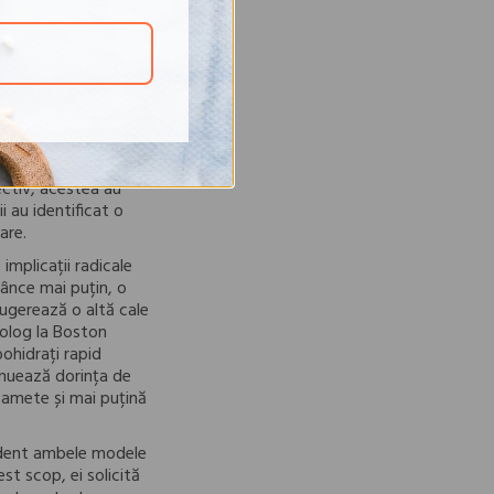
primă secreția de
rii, lăsând mai puține
etabolic. Creierul
nzații de foame. În
. Astfel, tindem să
 Journal of Clinical
meni de știință
lectiv, acestea au
i au identificat o
are.
implicații radicale
nânce mai puțin, o
ugerează o altă cale
olog la Boston
ohidrați rapid
inuează dorința de
oamete și mai puțină
udent ambele modele
st scop, ei solicită