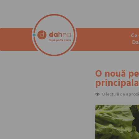
Ce 
Da
O nouă pe
principala
O lectură de
aprox