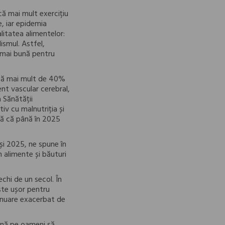
ă mai mult exercițiu
e, iar epidemia
litatea alimentelor:
ismul. Astfel,
mai bună pentru
ează mai mult de 40%
ent vascular cerebral,
 Sănătății
v cu malnutriția și
ază că până în 2025
 și 2025, ne spune în
 alimente și băuturi
chi de un secol. În
ste ușor pentru
inuare exacerbat de