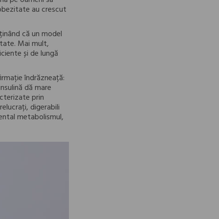
amnă pe oameni să
 obezitate au crescut
usținând că un model
utate. Mai mult,
iciente și de lungă
irmație îndrăzneață:
insulină dă mare
cterizate prin
lucrați, digerabili
ental metabolismul,