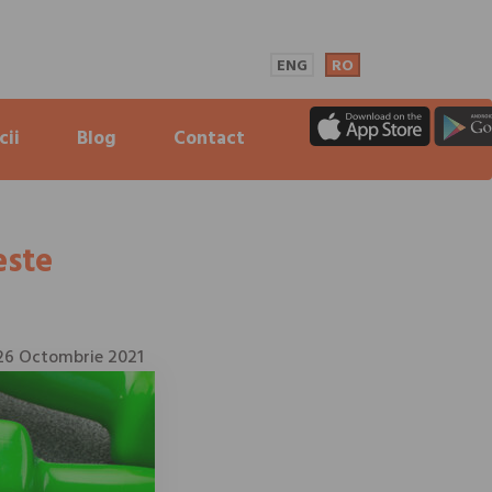
ENG
RO
cii
Blog
Contact
este
26 Octombrie 2021