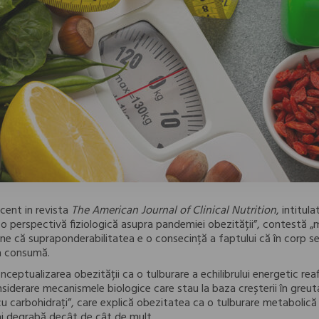
ecent in revista
The American Journal of Clinical Nutrition
, intitul
: o perspectivă fiziologică asupra pandemiei obezității”, contestă „m
ine că supraponderabilitatea e o consecință a faptului că în corp 
a consumă.
onceptualizarea obezității ca o tulburare a echilibrului energetic reaf
considerare mecanismele biologice care stau la baza creșterii în greuta
 cu carbohidrați”, care explică obezitatea ca o tulburare metabolic
 degrabă decât de cât de mult.