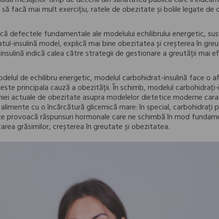
ciuda mesajelor timp de decenii din sănătatea publică care îi înde
să facă mai mult exercițiu, ratele de obezitate și bolile legate de
ndică defectele fundamentale ale modelului echilibrului energetic, s
atul-insulină model, explică mai bine obezitatea și creșterea în gre
nsulină indică calea către strategii de gestionare a greutății mai ef
elul de echilibru energetic, modelul carbohidrat-insulină face o af
ste principala cauză a obezității. În schimb, modelul carbohidrați-
miei actuale de obezitate asupra modelelor dietetice moderne cara
limente cu o încărcătură glicemică mare: în special, carbohidrați pre
nte provoacă răspunsuri hormonale care ne schimbă în mod fundam
rea grăsimilor, creșterea în greutate și obezitatea.