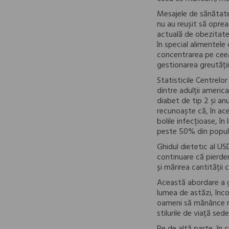
Mesajele de sănătate
nu au reușit să opreas
actuală de obezitate 
în special alimentele
concentrarea pe cee
gestionarea greutății
Statisticile Centrel
dintre adulții americ
diabet de tip 2 și an
recunoaște că, în ac
bolile infecțioase, î
peste 50% din popula
Ghidul dietetic al US
continuare că pierder
și mărirea cantității c
Această abordare a ge
lumea de astăzi, înco
oameni să mănânce ma
stilurile de viață sed