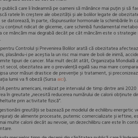
 publică care îi îndeamnă pe oameni să mănânce mai puțin și să fac
că ratele în creștere ale obezității și ale bolilor legate de obezitat
se datorează, în parte, răspunsurilor hormonale la schimbările în ca
 cu conținut ridicat de glicemie, care schimbă fundamental metabol
a ce mâncăm mai degrabă decât pe cât mâncăm este o strategie 
.
or pentru Controlul și Prevenirea Bolilor arată că obezitatea afect
ani, plasându-i pe aceștia la un risc mai mare de boli de inimă, accid
umite tipuri de cancer. Mai mult decât atât, Organizația Mondială a
est secol, obezitatea are o prevalență egală sau mai mare comparati
n lipsa unor măsuri drastice de prevenție și tratament, și preconize
ția lumii va fi obeză (Sursa
aici
).
DA pentru americani, realizat pe intervalul de timp dintre anii 2020
ea în greutate „necesită reducerea numărului de calorii obținute din
heltuite prin activitate fizică”.
stionării greutății se bazează pe modelul de echilibru energetic ve
njurați de alimente procesate, puternic comercializate și ieftine, e
i multe calorii decât au nevoie, un dezechilibru care este în cont
entare.