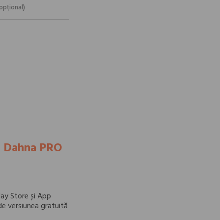
ui Dahna PRO
lay Store și App
ă de versiunea gratuită