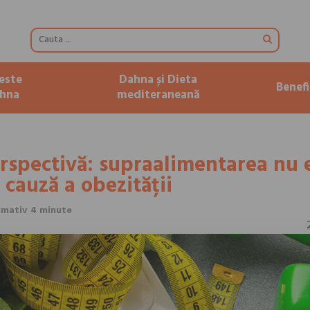
este
Dahna și Dieta
Benefi
hna
mediteraneană
rspectivă: supraalimentarea nu 
 cauză a obezității
imativ 4 minute