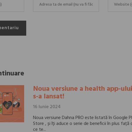
mentariu
ntinuare
Noua versiune a health app-ul
s-a lansat!
16 Iunie 2024
Noua versiune Dahna PRO este listată în Google P
Store , și îți aduce o serie de beneficii în plus faț
ce te...