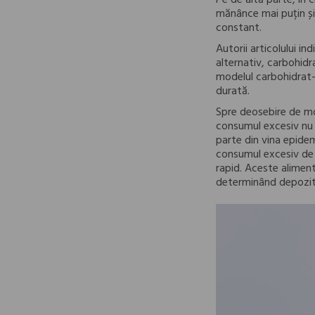
Pe de altă parte, în 
mănânce mai puțin și 
constant.
Autorii articolului i
alternativ, carbohidr
modelul carbohidrat-i
durată.
Spre deosebire de mod
consumul excesiv nu e
parte din vina epide
consumul excesiv de a
rapid. Aceste alime
determinând depozita