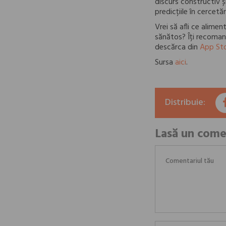
discurs constructiv ș
predicțiile în cercetăr
Vrei să afli ce alimen
sănătos? Îți recomand
descărca din
App St
Sursa
aici
.
Distribuie:
Lasă un come