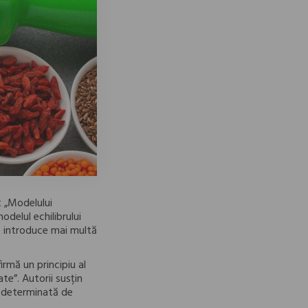
at „Modelului
odelul echilibrului
se introduce mai multă
irmă un principiu al
te”. Autorii susțin
ă determinată de