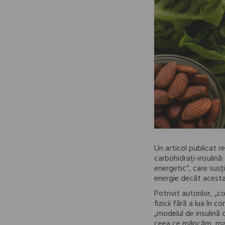
Un articol publicat r
carbohidrați-insulină
energetic”, care susț
energie decât acest
Potrivit autorilor, „c
fizicii fără a lua în 
„modelul de insulină
ceea ce mâncăm, mai