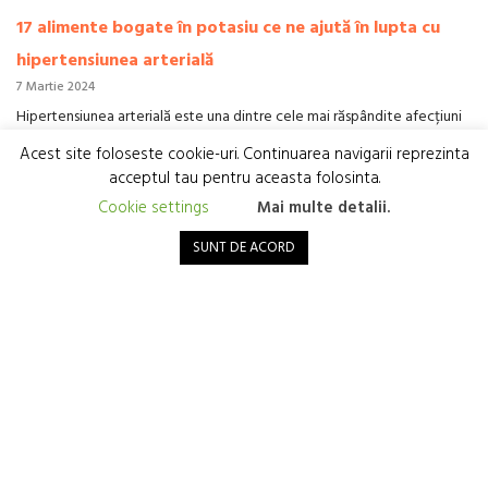
17 alimente bogate în potasiu ce ne ajută în lupta cu
hipertensiunea arterială
7 Martie 2024
Hipertensiunea arterială este una dintre cele mai răspândite afecțiuni
medicale, afectând milioane de oameni din întreaga lume. Deși există
Acest site foloseste cookie-uri. Continuarea navigarii reprezinta
numeroase tratamente disponibile pentru controlul tensiunii arteriale
acceptul tau pentru aceasta folosinta.
ridicate, o abordare care se...
Cookie settings
Mai multe detalii.
Citește
SUNT DE ACORD