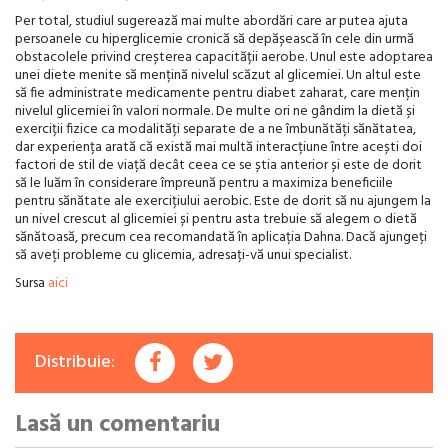
Per total, studiul sugerează mai multe abordări care ar putea ajuta
persoanele cu hiperglicemie cronică să depășească în cele din urmă
obstacolele privind creșterea capacității aerobe. Unul este adoptarea
unei diete menite să mențină nivelul scăzut al glicemiei. Un altul este
să fie administrate medicamente pentru diabet zaharat, care mențin
nivelul glicemiei în valori normale. De multe ori ne gândim la dietă și
exerciții fizice ca modalități separate de a ne îmbunătăți sănătatea,
dar experiența arată că există mai multă interacțiune între acești doi
factori de stil de viață decât ceea ce se știa anterior și este de dorit
să le luăm în considerare împreună pentru a maximiza beneficiile
pentru sănătate ale exercițiului aerobic. Este de dorit să nu ajungem la
un nivel crescut al glicemiei și pentru asta trebuie să alegem o dietă
sănătoasă, precum cea recomandată în aplicația Dahna. Dacă ajungeți
să aveți probleme cu glicemia, adresați-vă unui specialist.
Sursa
aici
Distribuie:
Lasă un comentariu