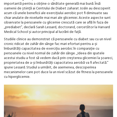
importantă pentru a obține o sănătate generală mai bună. Însă
oamenii de știință ai Centrului de Diabet zaharat Joslin au descoperit
acum că unele beneficii ale exercițiului aerobic pot fi diminuate sau
chiar anulate de nivelurile mai mari ale glicemiei. Aceste aspecte sunt
observate la persoanele cu glicemie crescută care se află în faza de
„prediabet”, declară Sarah Lessard, doctorand, cercetător la Harvard
Medical School și autor principal al lucrării de față.
Studiile clinice au demonstrat că persoanele cu diabet sau cu un nivel
cronic ridicat de zahăr din sânge fac mari eforturi pentru a-și
îmbunătăți capacitatea de exercițiu aerobic în comparație cu
persoanele cu nivel normal de zahăr din sânge. „Ideea din spatele
acestui studiu a fost să vedem dacă prin creșterea glicemiei la șoareci,
proprietatea de a-și îmbunătăți capacitatea aerobă va fi afectată.”
spune Lessard. Studiul a urmărit, de asemenea, descoperirea
mecanismelor care pot duce la un nivel scăzut de fitness la persoanele
cu hiperglicemie.