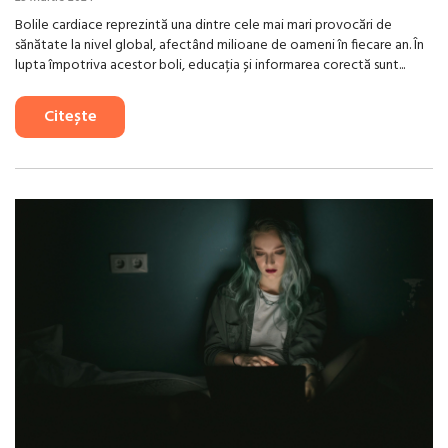
Bolile cardiace reprezintă una dintre cele mai mari provocări de
sănătate la nivel global, afectând milioane de oameni în fiecare an. În
lupta împotriva acestor boli, educația și informarea corectă sunt...
Citește