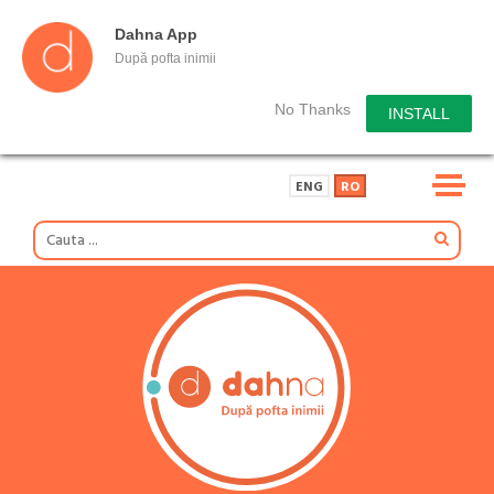
Dahna App
După pofta inimii
No Thanks
INSTALL
ENG
RO