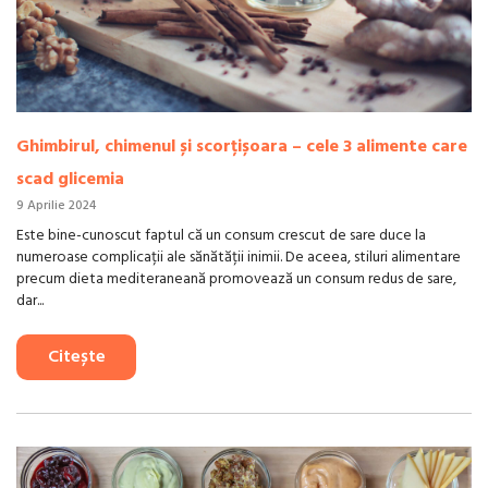
Ghimbirul, chimenul și scorțișoara – cele 3 alimente care
scad glicemia
9 Aprilie 2024
Este bine-cunoscut faptul că un consum crescut de sare duce la
numeroase complicații ale sănătății inimii. De aceea, stiluri alimentare
precum dieta mediteraneană promovează un consum redus de sare,
dar...
Citește