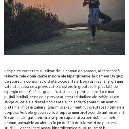
Echipa de cercetare a utilizat două grupuri de șoareci, al căror profil
reflectă cele două cauze majore ale hiperglicemiei la oameni. Un grup
de șoareci a consumat o dietă occidentală, bogată în zahăr și grăsimi
saturate, ceea ce a provocat o creștere în greutate în plus față de
hiperglicemie. Celălalt grup a fost stimulat pentru a produce mai
puțină insulină, ceea ce a provocat creșteri similare ale zahărului din
sânge cu cele ale dietei occidentale, chiar dacă șoarecii au avut o
dietă mai mică în zahăr și grăsimi și și-au menținut greutatea normală a
corpului. Ambele grupuri au fost supuse unui protocol de antrenament
în care au alergat, pentru a-și spori capacitatea aerobă. În ambele
grupuri, animalele au alergat în jur de 500 de kilometri pe parcursul
studiului, dar cei care aveau hiperglicemice nu au reușit să își