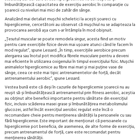
îmbunătățească capacitatea de exercițiu aerobic în comparație cu
șoarecii cu niveluri mai mici de zahăr din sânge.
Analizând mai detaliat mușchii scheletici la acești șoareci cu
hiperglicemie, cercetătorii au observat că mușchiul nu se adapteaza la
provocarea aerobă așa cum s-ar întâmpla în mod obișnuit.
„Țesutul muscular se poate remodela singur, acesta fiind un motiv
pentru care exercițiile fizice devin mai ușoare atunci când le facem în
mod regulat”, spune Lessard. „În timp, exercițiile aerobice precum
alergarea sau înotul pot modifica fibrele musculare pentru a deveni
mai eficiente în utilizarea oxigenului în timpul exercițiului fizic. Mușchii
animalelor hiperglicemice au fibre mai mari și mai puține vase de
sânge, ceea ce este mai tipic antrenamentelor de forță, decât
antrenamentului aerobic”, spune Lessard.
Vestea bună este că deși în cazurile de hiperglicemie șoarecii nu au
reușit să-și îmbunătățească antrenamentul prin fitness aerobic, aceștia
au obținut alte beneficii importante pentru sănătate din exercițiul
fizic, inclusiv scăderea masei grase și îmbunătățirea metabolismului
glucozei, astfel încât exercițiul aerobic regulat este încă o
recomandare cheie pentru menținerea sănătății la persoanele cu sau
fără hiperglicemie. Este important de menționat că persoanele cu
hiperglicemie pot beneficia, de asemenea, de alte forme de exercițiu,
precum antrenamentul de forță, care este recomandat pentru
menținerea sănătății.