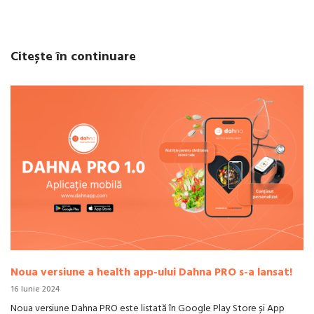
Citește în continuare
Noua versiune a health app-ului Dahna PRO s-a lansat!
16 Iunie 2024
Noua versiune Dahna PRO este listată în Google Play Store și App