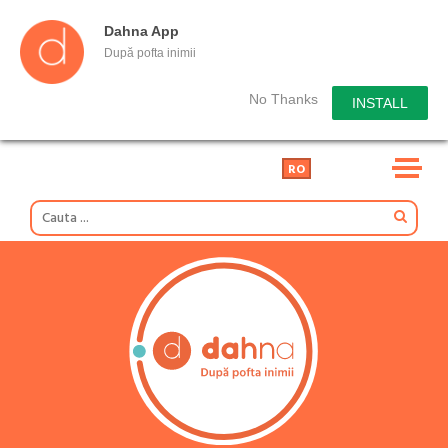
Dahna App
După pofta inimii
No Thanks
INSTALL
RO