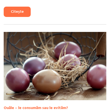
Citește
Ouăle – le consumăm sau le evităm?