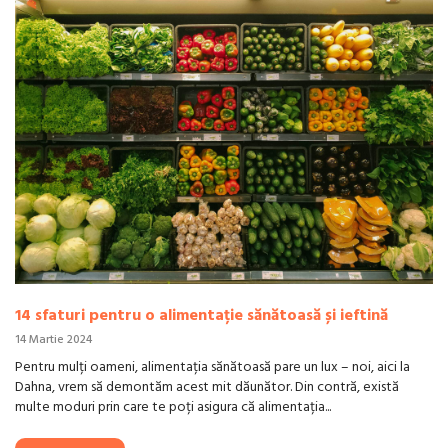
14 sfaturi pentru o alimentație sănătoasă și ieftină
14 Martie 2024
Pentru mulți oameni, alimentația sănătoasă pare un lux – noi, aici la
Dahna, vrem să demontăm acest mit dăunător. Din contră, există
multe moduri prin care te poți asigura că alimentația...