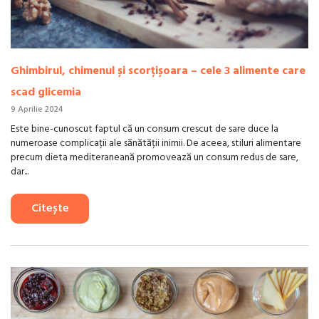
Ghimbirul, chimenul și scorțișoara – cele 3 alimente care
scad glicemia
9 Aprilie 2024
Este bine-cunoscut faptul că un consum crescut de sare duce la
numeroase complicații ale sănătății inimii. De aceea, stiluri alimentare
precum dieta mediteraneană promovează un consum redus de sare,
dar...
Citește