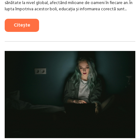
sănătate la nivel global, afectând milioane de oameni în fiecare an. În
lupta împotriva acestor boli, educația și informarea corectă sunt...
Citește