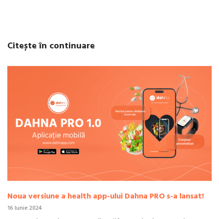
Citește în continuare
Noua versiune a health app-ului Dahna PRO s-a lansat!
16 Iunie 2024