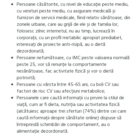
Persoane căsătorite, cu nivel de educație peste mediu,
cu venituri peste mediu, cu asigurare medicală și
furnizori de servicii medicale, fiind relativ sănătoase, din
zonele urbane, care au grijă de ele și de familia lor,
folosesc zilnic internetul, nu au timp, lucrează în
corporații, cu un profil metabilic apropiat prediabet,
interesați de proiecte anti-risipă, au o dietă
dezordonată;
Persoane nefumătoare, cu IMC peste valoarea normală
peste 25, vor să renunțe la comportamente
nesănătoase, fac activitate fizică și vor o dietă
potrivită;
Persoane cu vârsta între 45-65 ani, cu boli CV sau
factori de risc CV sau afecțiuni metabolice;
Persoanele care caută informații cu privire la stilul de
viață, cum ar fi dieta, nutriția sau activitatea fizică
(alcătuiesc aproape trei sferturi (74%) dintre cei care
caută informații despre sănătate online) dispuse să
întreprindă schimbări de comportament, au o
alimentație dezordonată.