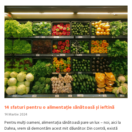
14 sfaturi pentru o alimentație sănătoasă și ieftină
14 Martie 2024
Pentru mulți oameni, alimentația sănătoasă pare un lux – noi, aici la
Dahna, vrem să demontăm acest mit dăunător. Din contră, există