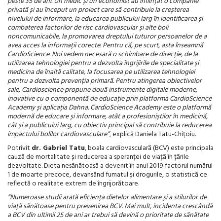
peste 35 de ani. Un medic și un economist au înființat o companie
privată și au început un proiect care să contribuie la creșterea
nivelului de informare, la educarea publicului larg în identificarea și
combaterea factorilor de risc cardiovascular și alte boli
noncomunicabile, la promovarea dreptului tuturor persoanelor de a
avea acces la informații corecte. Pentru că, pe scurt, asta înseamnă
CardioScience. Noi vedem necesară o schimbare de direcție, de la
utilizarea tehnologiei pentru a dezvolta îngrijirile de specialitate și
medicina de înaltă calitate, la focusarea pe utilizarea tehnologiei
pentru a dezvolta prevenția primară. Pentru atingerea obiectivelor
sale, Cardioscience propune două instrumente digitale moderne,
inovative cu o componentă de educație prin platforma CardioScience
Academy și aplicația Dahna. CardioScience Academy este o platformă
modernă de educare și informare, atât a profesioniștilor în medicină,
cât și a publicului larg, cu obiectiv principal să contribuie la reducerea
impactului bolilor cardiovasculare”
, explică Daniela Tatu-Chițoiu.
Potrivit
dr. Gabriel Tatu
, boala cardiovasculară (BCV) este principala
cauză de mortalitate și reducerea a speranței de viață în țările
dezvoltate. Dieta nesănătoasă a devenit în anul 2019 factorul numărul
1 de moarte precoce, devansând fumatul și drogurile, o statistică ce
reflectă o realitate extrem de îngrijorătoare.
“
Numeroase studii arată eficiența dietelor alimentare și a stilurilor de
viață sănătoase pentru prevenirea BCV. Mai mult, incidenta crescândă
a BCV din ultimii 25 de ani ar trebui să devină o prioritate de sănătate