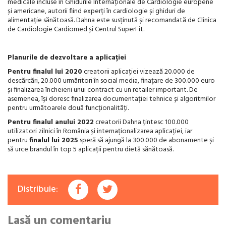
medicale incluse în Ghidurile Internaționale de Cardiologie europene
și americane, autorii fiind experți în cardiologie și ghiduri de
alimentație sănătoasă. Dahna este susținută și recomandată de Clinica
de Cardiologie Cardiomed și Centrul SuperFit.
Planurile de dezvoltare a aplicației
Pentru finalul lui 2020
creatorii aplicației vizează 20.000 de
descărcări, 20.000 urmăritori în social media, finațare de 300.000 euro
și finalizarea încheierii unui contract cu un retailer important. De
asemenea, își doresc finalizarea documentației tehnice și algoritmilor
pentru următoarele două funcționalități.
Pentru finalul anului 2022
creatorii Dahna țintesc 100.000
utilizatori zilnici în România și internaționalizarea aplicației, iar
pentru
finalul lui 2025
speră să ajungă la 300.000 de abonamente și
să urce brandul în top 5 aplicații pentru dietă sănătoasă.
Distribuie:
Lasă un comentariu