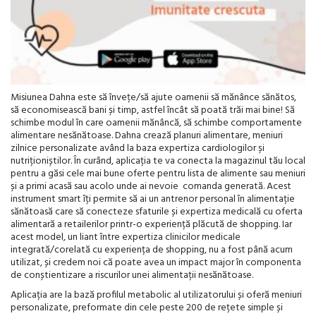
Misiunea Dahna este să învețe/să ajute oamenii să mănânce sănătos,
să economisească bani și timp, astfel încât să poată trăi mai bine! Să
schimbe modul în care oamenii mănâncă, să schimbe comportamente
alimentare nesănătoase. Dahna crează planuri alimentare, meniuri
zilnice personalizate având la baza expertiza cardiologilor și
nutriționiștilor. În curând, aplicația te va conecta la magazinul tău local
pentru a găsi cele mai bune oferte pentru lista de alimente sau meniuri
și a primi acasă sau acolo unde ai nevoie comanda generată. Acest
instrument smart îți permite să ai un antrenor personal în alimentație
sănătoasă care să conecteze sfaturile și expertiza medicală cu oferta
alimentară a retailerilor printr-o experiență plăcută de shopping. Iar
acest model, un liant între expertiza clinicilor medicale
integrată/corelată cu experiența de shopping, nu a fost până acum
utilizat, și credem noi că poate avea un impact major în componenta
de conștientizare a riscurilor unei alimentații nesănătoase.
Aplicația are la bază profilul metabolic al utilizatorului și oferă meniuri
personalizate, preformate din cele peste 200 de rețete simple și