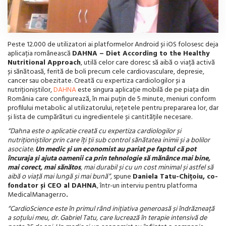
Peste 12.000 de utilizatori ai platformelor Android și iOS folosesc deja
aplicația românească
DAHNA – Diet According to the Healthy
Nutritional Approach
, utilă celor care doresc să aibă o viață activă
și sănătoasă, ferită de boli precum cele cardiovasculare, depresie,
cancer sau obezitate. Creată cu expertiza cardiologilor și a
nutriționiștilor,
DAHNA
este singura aplicație mobilă de pe piața din
România care configurează, în mai puțin de 5 minute, meniuri conform
profilului metabolic al utilizatorului, rețetele pentru prepararea lor, dar
și lista de cumpărături cu ingredientele și cantitățile necesare.
“
Dahna este o aplicatie creată cu expertiza cardiologilor și
nutriționiștilor prin care îți ții sub control sănătatea inimii și a bolilor
asociate.
Un medic și un economist au pariat pe faptul că pot
încuraja și ajuta oamenii ca prin tehnologie să mănânce mai bine,
mai corect, mai sănătos
, mai durabil și cu un cost minimal și astfel să
aibă o viață mai lungă și mai bună”,
spune
Daniela Tatu-Chițoiu, co-
fondator și CEO al DAHNA
, într-un interviu pentru platforma
MedicalManager.ro
.
“
CardioScience este în primul rând inițiativa
generoasă și îndrăzneață
a soțului meu, dr. Gabriel Tatu, care lucrează în terapie intensivă de