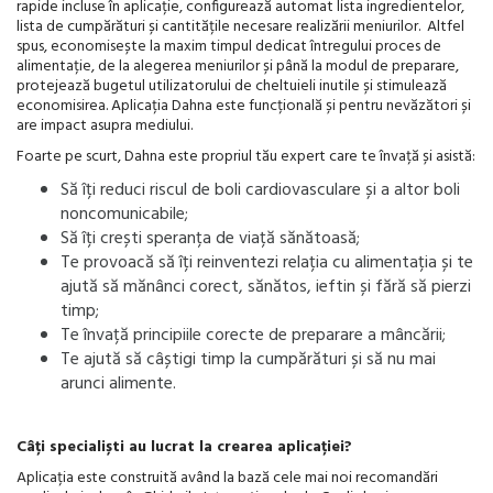
rapide incluse în aplicație, configurează automat lista ingredientelor,
lista de cumpărături și cantitățile necesare realizării meniurilor. Altfel
spus, economisește la maxim timpul dedicat întregului proces de
alimentație, de la alegerea meniurilor și până la modul de preparare,
protejează bugetul utilizatorului de cheltuieli inutile și stimulează
economisirea. Aplicația Dahna este funcțională și pentru nevăzători și
are impact asupra mediului.
Foarte pe scurt, Dahna este propriul tău expert care te învață și asistă:
Să îți reduci riscul de boli cardiovasculare și a altor boli
noncomunicabile;
Să îți crești speranța de viață sănătoasă;
Te provoacă să îți reinventezi relația cu alimentația și te
ajută să mănânci corect, sănătos, ieftin și fără să pierzi
timp;
Te învață principiile corecte de preparare a mâncării;
Te ajută să câștigi timp la cumpărături și să nu mai
arunci alimente.
Câți specialiști au lucrat la crearea aplicației?
Aplicația este construită având la bază cele mai noi recomandări