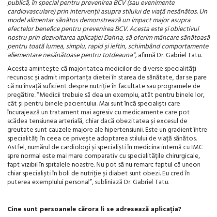
publică, în special pentru prevenirea BCV (sau evenimente
cardiovasculare) prin intervenții asupra stilului de viață nesănătos. Un
model alimentar sănătos demonstrează un impact major asupra
efectelor benefice pentru prevenirea BCV. Acesta este și obiectivul
nostru prin dezvoltarea aplicației Dahna, să oferim mâncare sănătoasă
pentru toată lumea, simplu, rapid și ieftin, schimbând comportamente
aliementare nesănătoase pentru totdeauna”,
afirmă Dr. Gabriel Tatu.
Acesta amintește că majoritatea medicilor de diverse specialități
recunosc și admit importanța dietei în starea de sănătate, dar se pare
că nu învață suficient despre nutriție în facultate sau programele de
pregătire. “Medicii trebuie să dea un exemplu, atât pentru binele lor,
cât și pentru binele pacientului. Mai sunt încă specialiști care
încurajează un tratament mai agresiv cu medicamente care pot
scădea tensiunea arterială, chiar dacă obezitatea și excesul de
greutate sunt cauzele majore ale hipertensiunii. Este un gradient între
specialități în ceea ce privește adoptarea stilului de viață sănătos.
Astfel, numărul de cardiologi și specialiști în medicina internă cu IMC
spre normal este mai mare comparativ cu specialitățile chirurgicale,
fapt vizibil în spitalele noastre. Nu pot să nu remarc faptul că uneori
chiar specialiști în boli de nutriție și diabet sunt obezi. Eu cred în
puterea exemplului personal”, subliniază Dr. Gabriel Tatu.
Cine sunt persoanele cărora li se adresează aplicația?