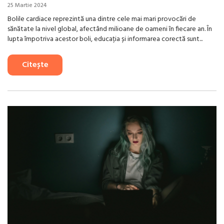
25 Martie 2024
Bolile cardiace reprezintă una dintre cele mai mari provocări de
sănătate la nivel global, afectând milioane de oameni în fiecare an. În
lupta împotriva acestor boli, educația și informarea corectă sunt...
Citește