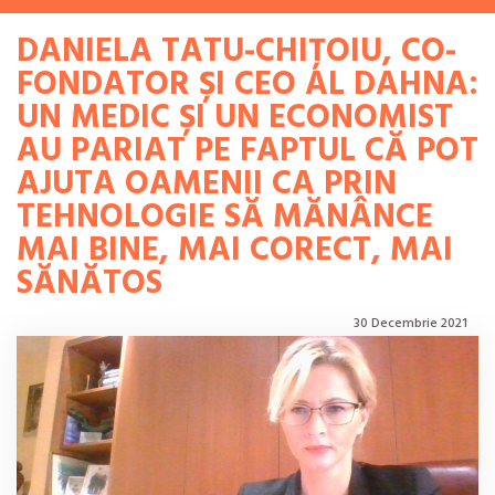
DANIELA TATU-CHIȚOIU, CO-
FONDATOR ȘI CEO AL DAHNA:
UN MEDIC ȘI UN ECONOMIST
AU PARIAT PE FAPTUL CĂ POT
AJUTA OAMENII CA PRIN
TEHNOLOGIE SĂ MĂNÂNCE
MAI BINE, MAI CORECT, MAI
SĂNĂTOS
30 Decembrie 2021