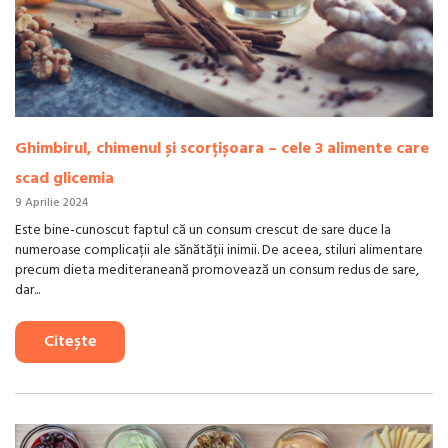
Ghimbirul, chimenul și scorțișoara – cele 3 alimente care
scad glicemia
9 Aprilie 2024
Este bine-cunoscut faptul că un consum crescut de sare duce la
numeroase complicații ale sănătății inimii. De aceea, stiluri alimentare
precum dieta mediteraneană promovează un consum redus de sare,
dar...
Citește