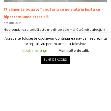
17 alimente bogate în potasiu ce ne ajută în lupta cu
hipertensiunea arterială
7 Martie 2024
Hipertensiunea arterială este una dintre cele mai răspândite afecțiuni
medicale, afectând milioane de oameni din întreaga lume. Deși există
Acest site foloseste cookie-uri. Continuarea navigarii reprezinta
numeroase tratamente disponibile pentru controlul tensiunii arteriale
acceptul tau pentru aceasta folosinta.
ridicate, o abordare care se...
Cookie settings
Mai multe detalii.
Citește
SUNT DE ACORD