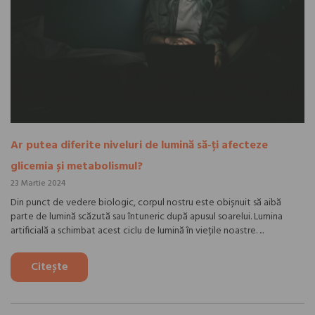
Ar putea diferite niveluri de lumină să-ți afecteze
glicemia și metabolismul?
23 Martie 2024
Din punct de vedere biologic, corpul nostru este obișnuit să aibă
parte de lumină scăzută sau întuneric după apusul soarelui. Lumina
artificială a schimbat acest ciclu de lumină în viețile noastre. ...
Citește