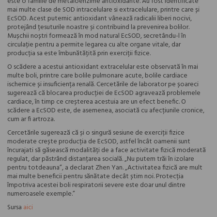
este o familie de metaloenzime antioxidante. Au fost identificate
mai multe clase de SOD intracelulare si extracelulare, printre care și
EcSOD. Acest puternic antioxidant vânează radicalii liberi nocivi,
protejând țesuturile noastre și contribuind la prevenirea bolilor.
Mușchii noștri formează în mod natural EcSOD, secretându-l în
circulație pentru a permite legarea cu alte organe vitale, dar
producția sa este îmbunătățită prin exerciții fizice.
O scădere a acestui antioxidant extracelular este observată în mai
multe boli, printre care bolile pulmonare acute, bolile cardiace
ischemice și insuficiența renală. Cercetările de laborator pe șoareci
sugerează că blocarea producției de EcSOD agravează problemele
cardiace, în timp ce creșterea acestuia are un efect benefic. O
scădere a EcSOD este, de asemenea, asociată cu afecțiunile cronice,
cum ar fi artroza.
Cercetările sugerează că și o singură sesiune de exerciții fizice
moderate crește producția de EcSOD, astfel încât oamenii sunt
încurajati să găsească modalități de a face activitate fizică moderată
regulat, dar păstrând distanțarea socială. „Nu putem trăi în izolare
pentru totdeauna”, a declarat Zhen Yan. „Activitatea fizică are mult
mai multe beneficii pentru sănătate decât știm noi. Protecția
împotriva acestei boli respiratorii severe este doar unul dintre
numeroasele exemple.”
Sursa
aici