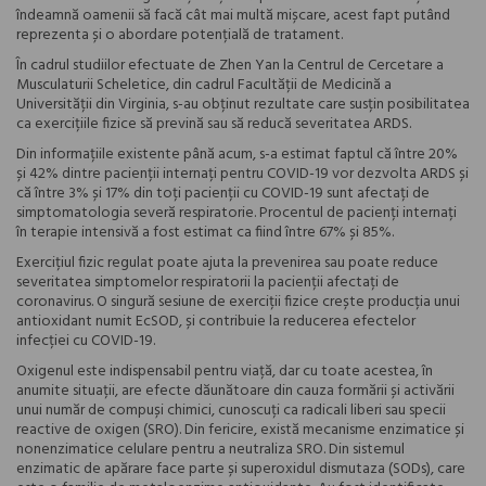
îndeamnă oamenii să facă cât mai multă mișcare, acest fapt putând
reprezenta și o abordare potențială de tratament.
În cadrul studiilor efectuate de Zhen Yan la Centrul de Cercetare a
Musculaturii Scheletice, din cadrul Facultății de Medicină a
Universității din Virginia, s-au obținut rezultate care susțin posibilitatea
ca exercițiile fizice să prevină sau să reducă severitatea ARDS.
Din informațiile existente până acum, s-a estimat faptul că între 20%
și 42% dintre pacienții internați pentru COVID-19 vor dezvolta ARDS și
că între 3% și 17% din toți pacienții cu COVID-19 sunt afectați de
simptomatologia severă respiratorie. Procentul de pacienți internați
în terapie intensivă a fost estimat ca fiind între 67% și 85%.
Exercițiul fizic regulat poate ajuta la prevenirea sau poate reduce
severitatea simptomelor respiratorii la pacienții afectați de
coronavirus. O singură sesiune de exerciții fizice crește producția unui
antioxidant numit EcSOD, și contribuie la reducerea efectelor
infecției cu COVID-19.
Oxigenul este indispensabil pentru viață, dar cu toate acestea, în
anumite situații, are efecte dăunătoare din cauza formării și activării
unui număr de compuși chimici, cunoscuți ca radicali liberi sau specii
reactive de oxigen (SRO). Din fericire, există mecanisme enzimatice și
nonenzimatice celulare pentru a neutraliza SRO. Din sistemul
enzimatic de apărare face parte și superoxidul dismutaza (SODs), care