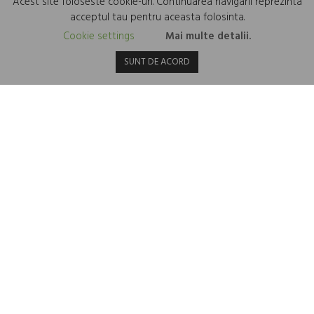
Acest site foloseste cookie-uri. Continuarea navigarii reprezinta
acceptul tau pentru aceasta folosinta.
Cookie settings
Mai multe detalii.
SUNT DE ACORD
Depresia și diabetul de tip 2 sunt mai strâns legate
decât pare!
5 Martie 2024
În ultimele decenii, cercetările au evidențiat o legătură strânsă între
depresie și diabetul de tip 2, sugerând că persoanele ce suferă de
diabet de tip 2 prezintă un risc crescut de...