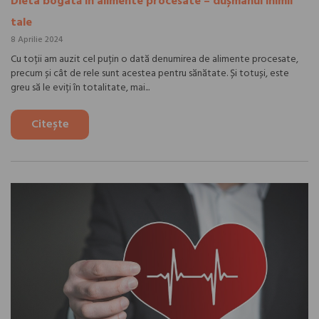
Dieta bogată în alimente procesate – dușmanul inimii
tale
8 Aprilie 2024
Cu toții am auzit cel puțin o dată denumirea de alimente procesate,
precum și cât de rele sunt acestea pentru sănătate. Și totuși, este
greu să le eviți în totalitate, mai...
Citește