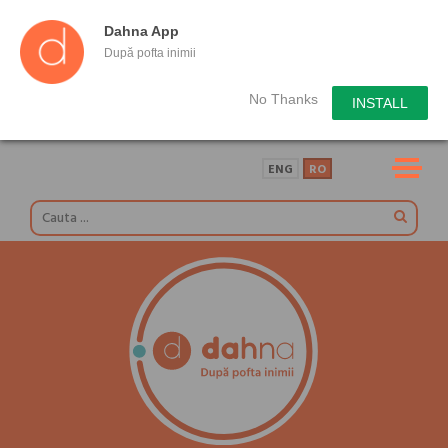
Dahna App
După pofta inimii
No Thanks
INSTALL
ENG
RO