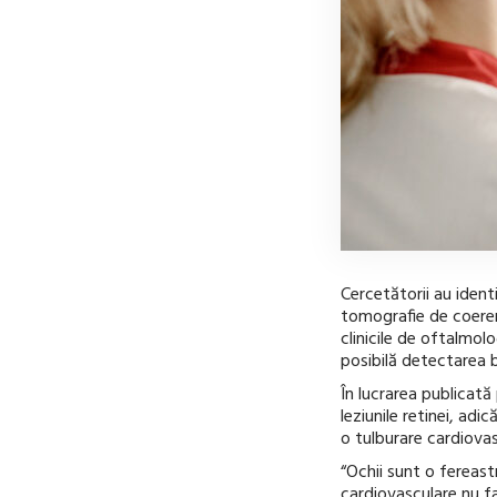
Cercetătorii au ident
tomografie de coeren
clinicile de oftalmol
posibilă detectarea b
În lucrarea publicată
leziunile retinei, adi
o tulburare cardiovas
“Ochii sunt o fereast
cardiovasculare nu f