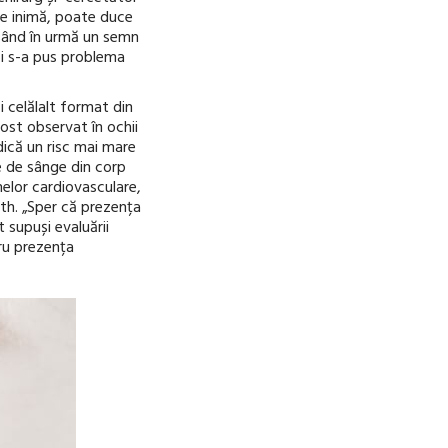
de inimă, poate duce
ăsând în urmă un semn
și s-a pus problema
i celălalt format din
ost observat în ochii
dică un risc mai mare
e de sânge din corp
melor cardiovasculare,
lth. „Sper că prezența
 supuși evaluării
tru prezența