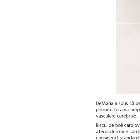
DeMaria a spus că det
permite terapia timp
vasculare cerebrale.
Riscul de boli cardio
aterosclerotice card
considerat standardul