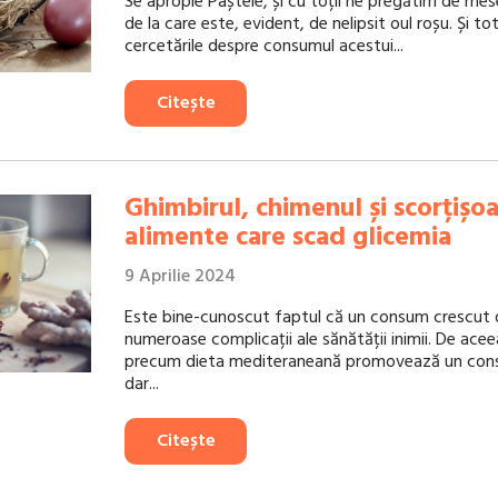
Se apropie Paștele, și cu toții ne pregătim de mes
de la care este, evident, de nelipsit oul roșu. Și to
cercetările despre consumul acestui...
Citește
Ghimbirul, chimenul și scorțișoa
alimente care scad glicemia
9 Aprilie 2024
Este bine-cunoscut faptul că un consum crescut 
numeroase complicații ale sănătății inimii. De aceea
precum dieta mediteraneană promovează un cons
dar...
Citește