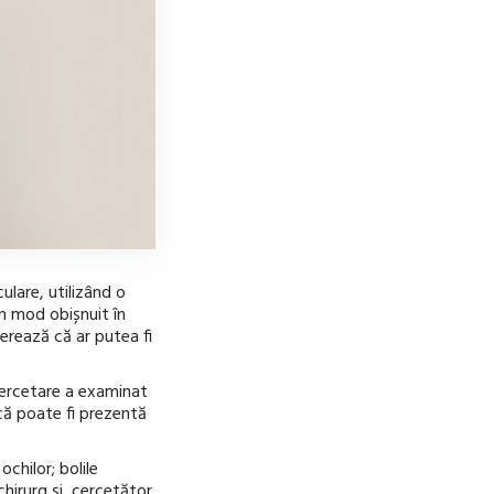
ulare, utilizând o
n mod obișnuit în
gerează că ar putea fi
 cercetare a examinat
acă poate fi prezentă
chilor; bolile
chirurg și cercetător