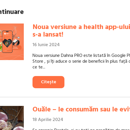
ntinuare
Noua versiune a health app-ul
s-a lansat!
16 Iunie 2024
Noua versiune Dahna PRO este listată în Google P
Store , și îți aduce o serie de beneficii în plus faț
ce te...
Citește
Ouăle – le consumăm sau le ev
18 Aprilie 2024