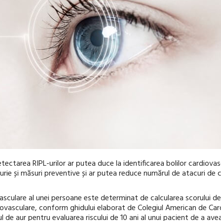
ectarea RIPL-urilor ar putea duce la identificarea bolilor cardiovas
urie și măsuri preventive și ar putea reduce numărul de atacuri de
vasculare al unei persoane este determinat de calcularea scorului de r
iovasculare, conform ghidului elaborat de Colegiul American de Card
 de aur pentru evaluarea riscului de 10 ani al unui pacient de a av