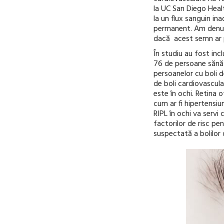
la UC San Diego Healt
la un flux sanguin in
permanent. Am denumi
dacă acest semn ar p
În studiu au fost inc
76 de persoane sănăt
persoanelor cu boli d
de boli cardiovascula
este în ochi. Retina 
cum ar fi hipertensiu
RIPL în ochi va servi
factorilor de risc pe
suspectată a bolilor 