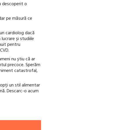
au descoperit o
 dar pe măsură ce
 un cardiolog dacă
lucrare și studiile
nuit pentru
SCVD.
ameni nu știu că ar
entul precoce. Sperăm
eniment catastrofal,
pți un stil alimentar
eană. Descarc-o acum