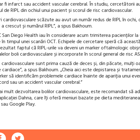
r fi infarct sau accident vascular cerebral. În studiu, cercetătorii 
l de RIPL din ochiul unui pacient și scorul de risc cardiovascular.
ri cardiovasculare scăzute au avut un număr redus de RIPL în ochi,
fel a crescut și numărul RIPL”, a spus Bakhoum.
 San Diego Health iau în considerare acum trimiterea pacienților la
e în timpul unei scanări OCT. Echipele de cercetare speră că această 
rezultat faptul că RIPL-urile va deveni un marker oftalmologic obiș
alelor boli cardiovasculare și incorporate în scorul general de risc A
ile cardiovasculare sunt prima cauză de deces și, din păcate, mulți o
cardiace”, a spus Bakhoum. „Cheia aici este depistarea și tratam
rker să identificăm problemele cardiace înainte de apariția unui ev
cord sau un accident vascular cerebral.”
ai mult dezvoltarea bolilor cardiovasculare, este recomandat să ado
 aplicației Dahna, care îți oferă meniuri bazate pe dieta mediteran
 sau Google Play.