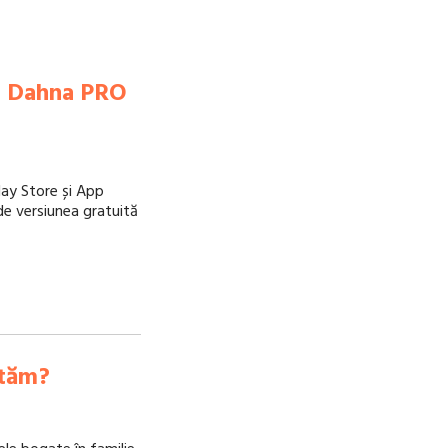
ui Dahna PRO
lay Store și App
ă de versiunea gratuită
ităm?