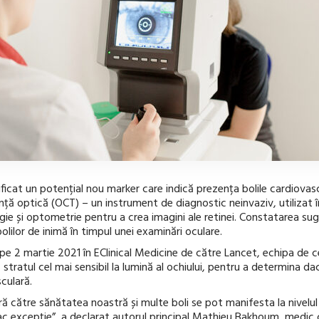
ificat un potențial nou marker care indică prezența bolile cardiovasc
ță optică (OCT) – un instrument de diagnostic neinvaziv, utilizat î
ogie și optometrie pentru a crea imagini ale retinei. Constatarea su
olilor de inimă în timpul unei examinări oculare.
 pe 2 martie 2021 în EClinical Medicine de către Lancet, echipa de
că stratul cel mai sensibil la lumină al ochiului, pentru a determina d
culară.
ră către sănătatea noastră și multe boli se pot manifesta la nivelul o
ac excepție”, a declarat autorul principal Mathieu Bakhoum, medic 