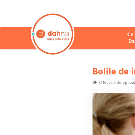
Ce 
Da
Bolile de 
O lectură de
aprox