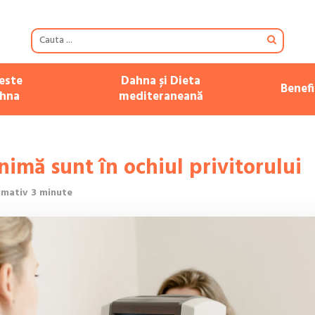
este
Dahna și Dieta
Benefi
hna
mediteraneană
inimă sunt în ochiul privitorului
imativ 3 minute