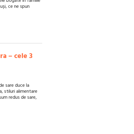
ele bogate în familie
tuși, ce ne spun
ra – cele 3
de sare duce la
, stiluri alimentare
um redus de sare,