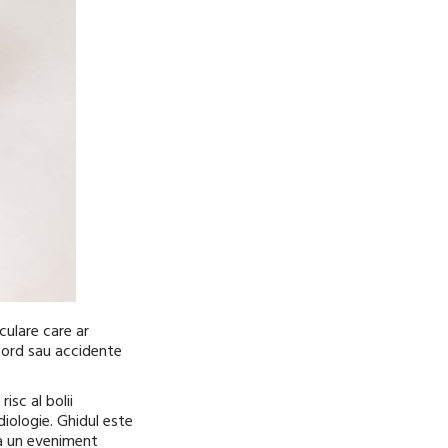
culare care ar
 cord sau accidente
isc al bolii
iologie. Ghidul este
ea un eveniment