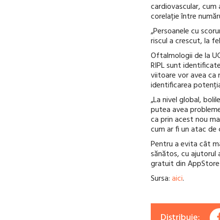
cardiovascular, cum a
corelație între număru
„Persoanele cu scoru
riscul a crescut, la 
Oftalmologii de la UC
RIPL sunt identificat
viitoare vor avea ca 
identificarea potenți
„La nivel global, bol
putea avea probleme 
ca prin acest nou ma
cum ar fi un atac de 
Pentru a evita cât m
sănătos, cu ajutorul
gratuit din AppStore
Sursa:
aici
.
Distribuie: