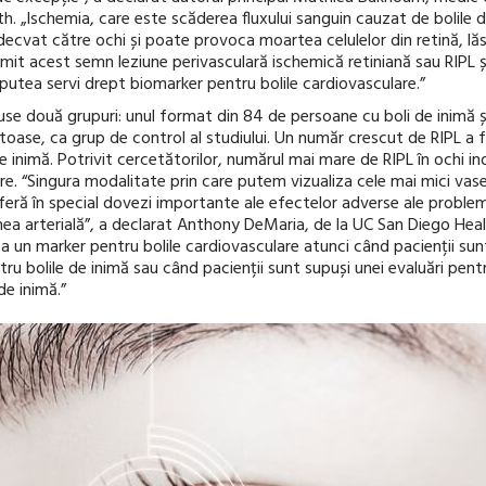
h. „Ischemia, care este scăderea fluxului sanguin cauzat de bolile 
adecvat către ochi și poate provoca moartea celulelor din retină, l
t acest semn leziune perivasculară ischemică retiniană sau RIPL 
utea servi drept biomarker pentru bolile cardiovasculare.”
luse două grupuri: unul format din 84 de persoane cu boli de inimă ș
oase, ca grup de control al studiului. Un număr crescut de RIPL a f
e inimă. Potrivit cercetătorilor, numărul mai mare de RIPL în ochi in
re. “Singura modalitate prin care putem vizualiza cele mai mici vas
oferă în special dovezi importante ale efectelor adverse ale proble
nea arterială”, a declarat Anthony DeMaria, de la UC San Diego Hea
 ca un marker pentru bolile cardiovasculare atunci când pacienții sunt
ntru bolile de inimă sau când pacienții sunt supuși unei evaluări pen
de inimă.”