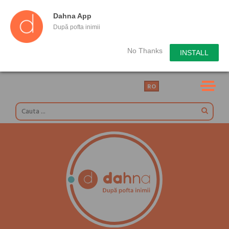
Dahna App
După pofta inimii
No Thanks
INSTALL
RO