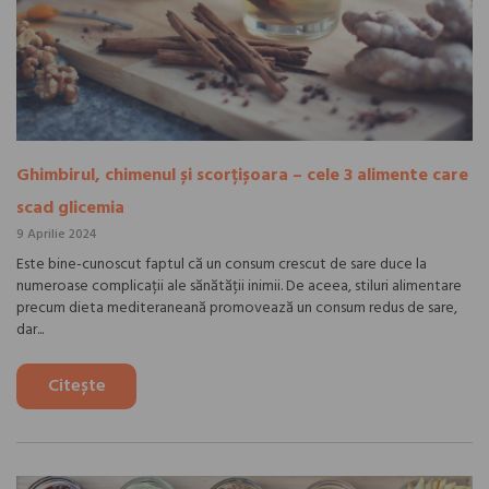
Ghimbirul, chimenul și scorțișoara – cele 3 alimente care
scad glicemia
9 Aprilie 2024
Este bine-cunoscut faptul că un consum crescut de sare duce la
numeroase complicații ale sănătății inimii. De aceea, stiluri alimentare
precum dieta mediteraneană promovează un consum redus de sare,
dar...
Citește