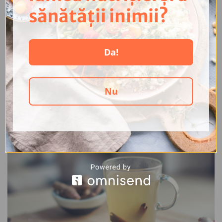
sănătății inimii?
Ouăle – le consumăm sau le evităm?
18 Aprilie 2024
Da!
Se apropie Paștele, și cu toții ne pregătim de mesele bogate în
familie de la care este, evident, de nelipsit oul roșu. Și totuși, ce ne
spun cercetările despre consumul acestui...
Nu
Citește