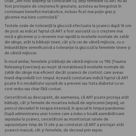
Utah. „Am fost surprinși să constatăm că, deși femelele cu ART nu au
fost protejate de creșterea în greutate, acestea au înregistrat în
continuare beneficii metabolice, inclusiv ficat mai puțin gras și
glicemie mai bine controlată.”
Testele orale de toleranță la glucoză efectuate la șoareci după 16 ore
de post au indicat faptul că ART a fost asociată cu o creștere mai
mică a glicemiei și o revenire mai rapidă la nivelurile normale de zahăr
din sânge, atât la bărbații tineri, cât și la cei de vârstă mijlocie, cu o
îmbunătățire semnificativă a toleranței la glucoză la femelele tinere și
de vârstă mijlocie.
În mod similar, femelele și bărbații de vârstă mijlocie cu TRE (Trauma
Releasing Exercises) au reușit să restabilească nivelurile normale de
zahăr din sânge mai eficient decât șoarecii de control, care aveau
hrană disponibilă tot timpul. Această constatare indică faptul că ART
poate fi o modalitate ușoară de a preveni sau trata diabetul cu un
cost redus sau chiar fără costuri.
Cercetătorii au descoperit, de asemenea, că ART poate proteja atât
bărbații, cât și femeile de moartea indusă de septicemii (sepsis), un
pericol deosebit în terapia intensivă, în special în timpul pandemiei.
După administrarea unei toxine care a indus o boală asemănătoare
sepsisului la șoareci, cercetătorii au monitorizat ratele de
supraviețuire timp de 13 zile și au constatat că ART a protejat atât
șoarecii masculi, cât și femelele, de decesul prin sepsis.