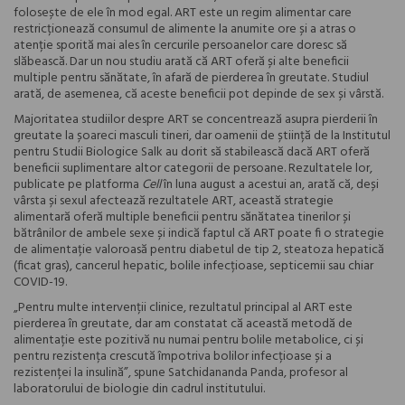
folosește de ele în mod egal. ART este un regim alimentar care
restricționează consumul de alimente la anumite ore și a atras o
atenție sporită mai ales în cercurile persoanelor care doresc să
slăbească. Dar un nou studiu arată că ART oferă și alte beneficii
multiple pentru sănătate, în afară de pierderea în greutate. Studiul
arată, de asemenea, că aceste beneficii pot depinde de sex și vârstă.
Majoritatea studiilor despre ART se concentrează asupra pierderii în
greutate la șoareci masculi tineri, dar oamenii de știință de la Institutul
pentru Studii Biologice Salk au dorit să stabilească dacă ART oferă
beneficii suplimentare altor categorii de persoane. Rezultatele lor,
publicate pe platforma
Cell
în luna august a acestui an, arată că, deși
vârsta și sexul afectează rezultatele ART, această strategie
alimentară oferă multiple beneficii pentru sănătatea tinerilor și
bătrânilor de ambele sexe și indică faptul că ART poate fi o strategie
de alimentație valoroasă pentru diabetul de tip 2, steatoza hepatică
(ficat gras), cancerul hepatic, bolile infecțioase, septicemii sau chiar
COVID-19.
„Pentru multe intervenții clinice, rezultatul principal al ART este
pierderea în greutate, dar am constatat că această metodă de
alimentație este pozitivă nu numai pentru bolile metabolice, ci și
pentru rezistența crescută împotriva bolilor infecțioase și a
rezistenței la insulină”, spune Satchidananda Panda, profesor al
laboratorului de biologie din cadrul institutului.