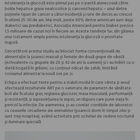
Intoleranța la glucoză este primul pas pe o pantă alunecoasă către
bolile hepatice grase nealcoolice și cancerul hepatic – unul dintre
puținele tipuri de cancer a căror incidență și rate de deces au crescut
în ultimii 25-30 de ani. Mai mult, peste 40% dintre americani sunt deja
diabetici sau prediabetici, Asociația Americană pentru Diabet prezice
1,5 milioane de cazuri noi în fiecare an. Aceste tendințe fac din găsirea
unui tratament simplu pentru intoleranța la glucoză o prioritate
majoră.
Cercetătorii acestui studiu au înlocuit forma convențională de
alimentație la șoareci masculi și femele din două grupe de vârstă
(echivalente cu grupele de 20 și 42 de ani la oameni) și i-au hrănit cu o
dietă bogată în grăsimi, cu conținut ridicat de zahăr, limitând
consumul alimentar la nouă ore pe zi.
Echipa a efectuat teste pentru a stabili modul în care vârsta și sexul
afectează rezultatele ART pe o varietate de parametri de sănătate:
boli ale ficatului gras; reglarea glucozei; masa musculară, performanță
și rezistență; și supraviețuirea la sepsis, un răspuns care pune viața în
pericol la infecție. De asemenea, și-au corelat condițiile de laborator
cu ceasurile circadiene ale animalelor (șoarecii dorm în timpul zilei și
sunt treji noaptea), având activitate prin ochelari de vedere nocturnă
și iluminare specială.