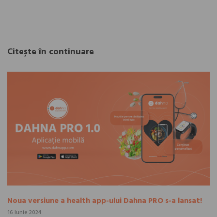
Citește în continuare
Noua versiune a health app-ului Dahna PRO s-a lansat!
16 Iunie 2024