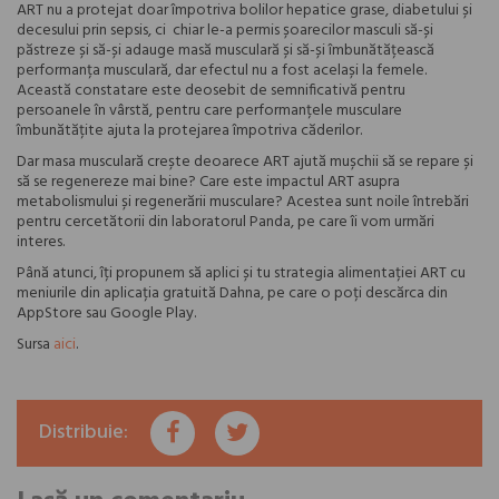
ART nu a protejat doar împotriva bolilor hepatice grase, diabetului și
decesului prin sepsis, ci chiar le-a permis șoarecilor masculi să-și
păstreze și să-și adauge masă musculară și să-și îmbunătățească
performanța musculară, dar efectul nu a fost același la femele.
Această constatare este deosebit de semnificativă pentru
persoanele în vârstă, pentru care performanțele musculare
îmbunătățite ajuta la protejarea împotriva căderilor.
Dar masa musculară crește deoarece ART ajută mușchii să se repare și
să se regenereze mai bine? Care este impactul ART asupra
metabolismului și regenerării musculare? Acestea sunt noile întrebări
pentru cercetătorii din laboratorul Panda, pe care îi vom urmări
interes.
Până atunci, îți propunem să aplici și tu strategia alimentației ART cu
meniurile din aplicația gratuită Dahna, pe care o poți descărca din
AppStore sau Google Play.
Sursa
aici
.
Distribuie: