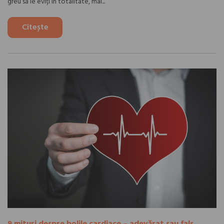
greu să le eviți în totalitate, mai...
Citește
9 mituri despre bolile cardiace – adevărat sau fals