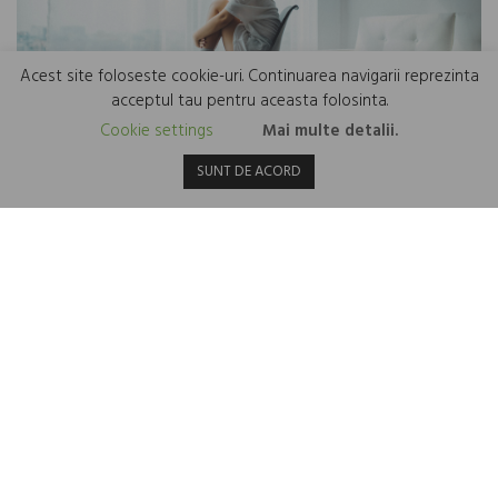
Acest site foloseste cookie-uri. Continuarea navigarii reprezinta
acceptul tau pentru aceasta folosinta.
Cookie settings
Mai multe detalii.
SUNT DE ACORD
Depresia și diabetul de tip 2 sunt mai strâns legate
decât pare!
5 Martie 2024
În ultimele decenii, cercetările au evidențiat o legătură strânsă între
depresie și diabetul de tip 2, sugerând că persoanele ce suferă de
diabet de tip 2 prezintă un risc crescut de...
Citește