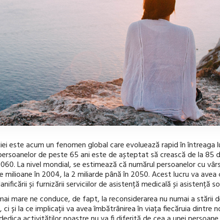
iei este acum un fenomen global care evoluează rapid în întreaga l
ersoanelor de peste 65 ani este de așteptat să crească de la 85 d
 2060. La nivel mondial, se estimează că numărul persoanelor cu vâr
e milioane în 2004, la 2 miliarde până în 2050. Acest lucru va avea
ificării și furnizării serviciilor de asistență medicală și asistență so
mai mare ne conduce, de fapt, la reconsiderarea nu numai a stării 
 ci și la ce implicații va avea îmbătrânirea în viața fiecăruia dintre no
edica activităților noastre nu va fi diferită de cea a unei persoane