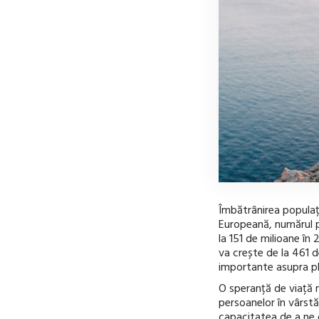
Îmbătrânirea populaț
Europeană, numărul p
la 151 de milioane în
va crește de la 461 d
importante asupra plan
O speranță de viață 
persoanelor în vârstă,
capacitatea de a ne d