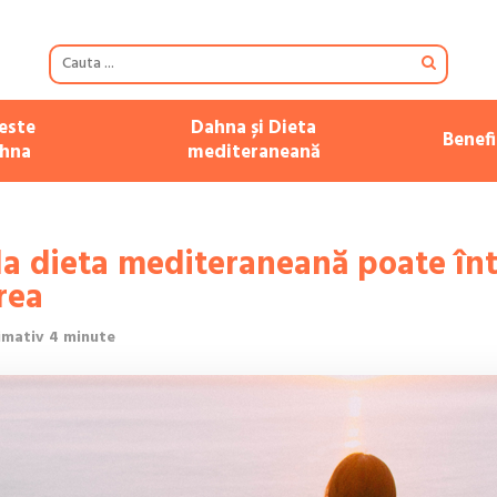
este
Dahna și Dieta
Benefi
hna
mediteraneană
la dieta mediteraneană poate înt
rea
imativ 4 minute