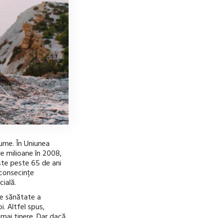
ume. În Uniunea
e milioane în 2008,
ste peste 65 de ani
 consecințe
cială.
de sănătate a
i. Altfel spus,
 mai tinere. Dar dacă