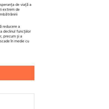
 speranța de viață a
zi extrem de
mbătrânirii
ră reducere a
a declinul funcțiilor
r, precum și a
” scade în medie cu