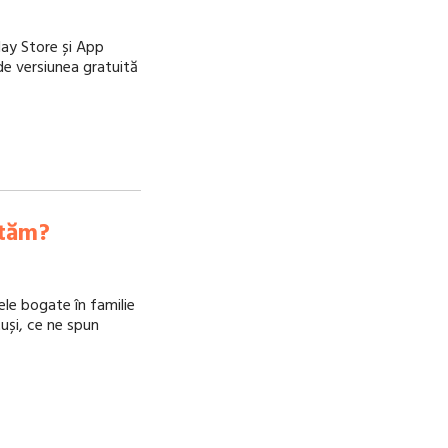
lay Store și App
ă de versiunea gratuită
ităm?
ele bogate în familie
tuși, ce ne spun