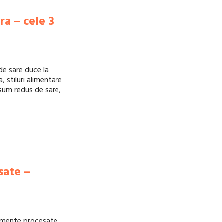
ra – cele 3
de sare duce la
, stiluri alimentare
um redus de sare,
sate –
limente procesate,