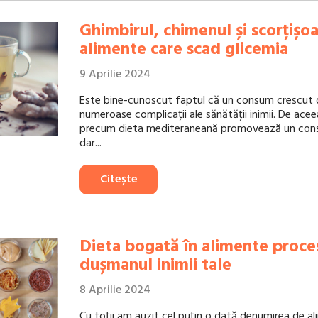
Ghimbirul, chimenul și scorțișoa
alimente care scad glicemia
9 Aprilie 2024
Este bine-cunoscut faptul că un consum crescut 
numeroase complicații ale sănătății inimii. De aceea
precum dieta mediteraneană promovează un cons
dar...
Citește
Dieta bogată în alimente proce
dușmanul inimii tale
8 Aprilie 2024
Cu toții am auzit cel puțin o dată denumirea de a