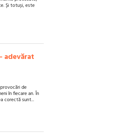
. Și totuși, este
 – adevărat
i provocări de
ni în fiecare an. În
a corectă sunt...