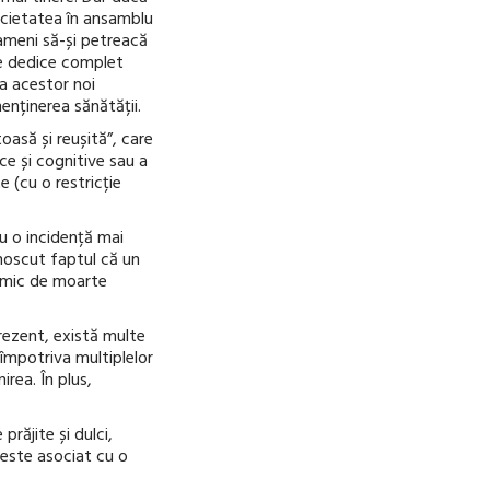
societatea în ansamblu
oameni să-și petreacă
se dedice complet
ea acestor noi
enținerea sănătății.
asă și reușită”, care
ce și cognitive sau a
 (cu o restricție
u o incidență mai
unoscut faptul că un
i mic de moarte
prezent, există multe
 împotriva multiplelor
rea. În plus,
răjite și dulci,
 este asociat cu o