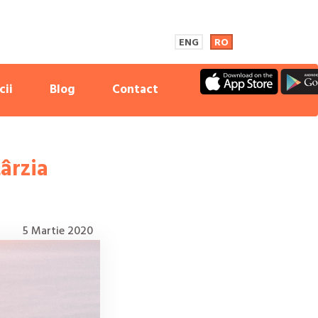
ENG
RO
cii
Blog
Contact
ârzia
5 Martie 2020