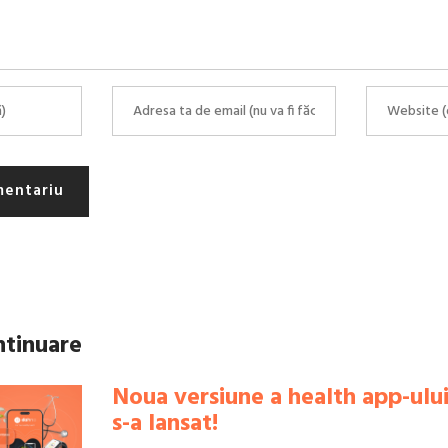
mentariu
ntinuare
Noua versiune a health app-ul
s-a lansat!