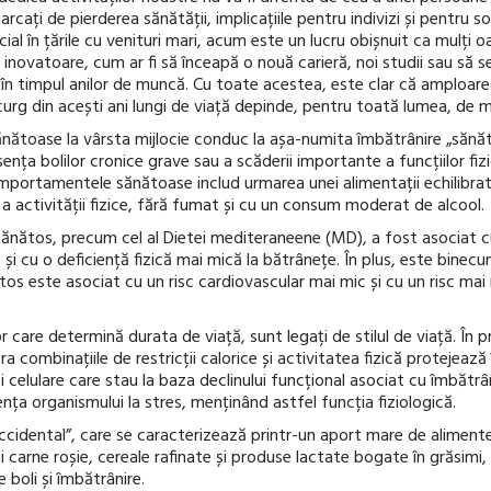
arcați de pierderea sănătății, implicațiile pentru indivizi și pentru 
cial în țările cu venituri mari, acum este un lucru obișnuit ca mulți 
inovatoare, cum ar fi să înceapă o nouă carieră, noi studii sau să 
e în timpul anilor de muncă. Cu toate acestea, este clar că amploar
urg din acești ani lungi de viață depinde, pentru toată lumea, de m
toase la vârsta mijlocie conduc la așa-numita îmbătrânire „sănăto
nța bolilor cronice grave sau a scăderii importante a funcțiilor fizi
mportamentele sănătoase includ urmarea unei alimentații echilibrate
 a activității fizice, fără fumat și cu un consum moderat de alcool.
ănătos, precum cel al Dietei mediteraneene (MD), a fost asociat c
e și cu o deficiență fizică mai mică la bătrânețe. În plus, este binec
tos este asociat cu un risc cardiovascular mai mic și cu un risc ma
r care determină durata de viață, sunt legați de stilul de viață. În 
 combinațiile de restricții calorice și activitatea fizică protejează
 celulare care stau la baza declinului funcțional asociat cu îmbătrâni
nța organismului la stres, menținând astfel funcția fiziologică.
cidental”, care se caracterizează printr-un aport mare de alimente p
 carne roșie, cereale rafinate și produse lactate bogate în grăsimi,
 boli și îmbătrânire.