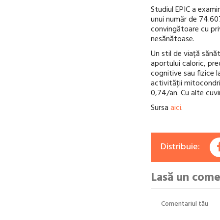
Studiul EPIC a exami
unui număr de 74.607
convingătoare cu priv
nesănătoase.
Un stil de viață sănă
aportului caloric, pre
cognitive sau fizice 
activității mitocondr
0,74/an. Cu alte cuvin
Sursa
aici
.
Distribuie:
Lasă un come