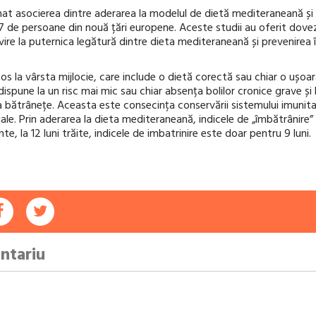
nat asocierea dintre aderarea la modelul de dietă mediteraneană și
 de persoane din nouă țări europene. Aceste studii au oferit dove
ire la puternica legătură dintre dieta mediteraneană și prevenirea î
tos la vârsta mijlocie, care include o dietă corectă sau chiar o ușoa
dispune la un risc mai mic sau chiar absența bolilor cronice grave și l
la bătrânețe. Aceasta este consecința conservării sistemului imunita
iale. Prin aderarea la dieta mediteraneană, indicele de „îmbătrânire
te, la 12 luni trăite, indicele de imbatrinire este doar pentru 9 luni.
ntariu