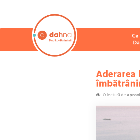
Ce 
Da
Aderarea 
îmbătrâni
O lectură de
aprox