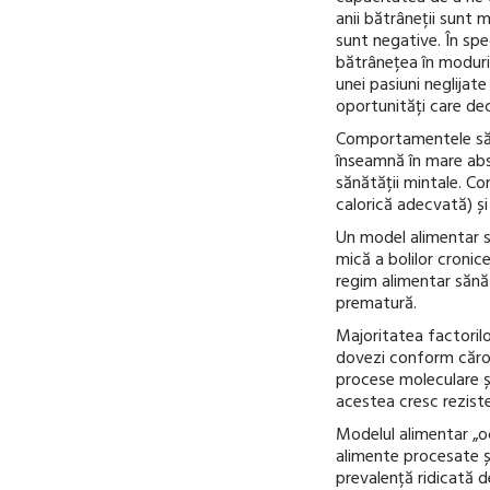
anii bătrâneții sunt m
sunt negative. În spe
bătrânețea în moduri 
unei pasiuni neglijat
oportunități care dec
Comportamentele sănă
înseamnă în mare abse
sănătății mintale. Co
calorică adecvată) și
Un model alimentar s
mică a bolilor cronic
regim alimentar sănă
prematură.
Majoritatea factorilo
dovezi conform cărora
procese moleculare și
acestea cresc reziste
Modelul alimentar „oc
alimente procesate și
prevalență ridicată de