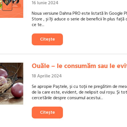
16 Iunie 2024
Noua versiune Dahna PRO este listată în Google P
Store , și îți aduce o serie de beneficii în plus faț
ce te...
Citește
Ouăle – le consumăm sau le ev
18 Aprilie 2024
Se apropie Paștele, și cu toții ne pregătim de mes
de la care este, evident, de nelipsit oul roșu. Și to
cercetările despre consumul acestui...
Citește