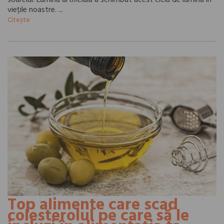
soarelui. Lumina artificială a schimbat acest ciclu de lumină în
viețile noastre. ...
Citește
Top alimente care scad
colesterolul pe care să le