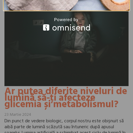
Ar putea diferite niveluri de
lumină să-ți afecteze
glicemia și metabolismul?
23 Martie 2024
Din punct de vedere biologic, corpul nostru este obișnuit să
aibă parte de lumină scăzută sau întuneric după apusul