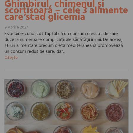
Ghimbirul, chimenul și
scorțișoara – cele 3 alimente
care scad glicemia
9 Aprilie 2024
Este bine-cunoscut faptul că un consum crescut de sare
duce la numeroase complicații ale sănătății inimii. De aceea,
stiluri alimentare precum dieta mediteraneană promovează
un consum redus de sare, dar...
Citește