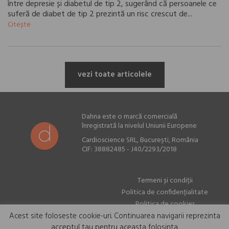
între depresie și diabetul de tip 2, sugerând că persoanele ce
suferă de diabet de tip 2 prezintă un risc crescut de...
Citește
vezi toate articolele
Dahna este o marcă comercială
înregistrată la nivelul Uniunii Europene
Cardioscience SRL, București, România
CIF: 38882485 - J40/2293/2018
Termeni și condiții
Politica de confidențialitate
Politica de cookies
Acest site foloseste cookie-uri. Continuarea navigarii reprezinta
acceptul tau pentru aceasta folosinta.