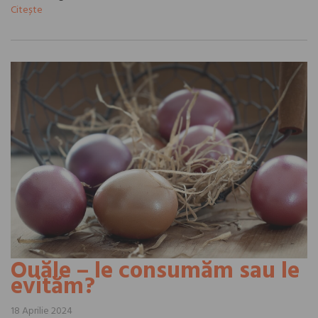
Citește
Ouăle – le consumăm sau le
evităm?
18 Aprilie 2024